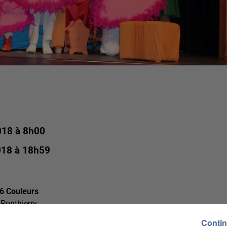
018 à 8h00
018 à 18h59
26 Couleurs
 Ponthierry
Contin