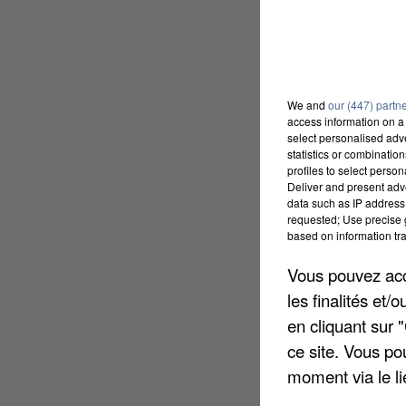
We and
our (447) partn
access information on a 
select personalised ad
statistics or combinatio
profiles to select person
Deliver and present adv
data such as IP address 
requested; Use precise g
based on information tra
Vous pouvez acce
les finalités et
en cliquant sur 
ce site. Vous po
moment via le li