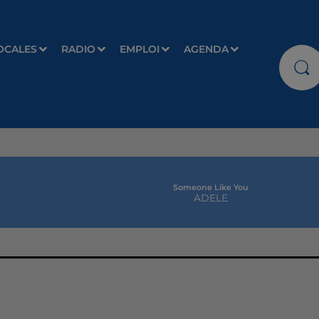
OCALES
RADIO
EMPLOI
AGENDA
Someone Like You
ADELE