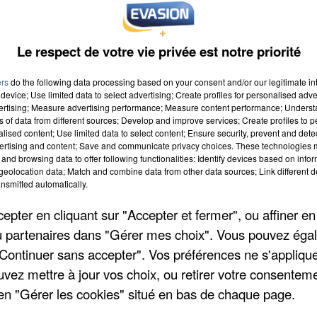
Le respect de votre vie privée est notre priorité
ers
do the following data processing based on your consent and/or our legitimate int
device; Use limited data to select advertising; Create profiles for personalised adver
vertising; Measure advertising performance; Measure content performance; Unders
ns of data from different sources; Develop and improve services; Create profiles to 
alised content; Use limited data to select content; Ensure security, prevent and detect
ertising and content; Save and communicate privacy choices. These technologies
and browsing data to offer following functionalities: Identify devices based on infor
eolocation data; Match and combine data from other data sources; Link different de
nsmitted automatically.
pter en cliquant sur "Accepter et fermer", ou affiner en
/ou partenaires dans "Gérer mes choix". Vous pouvez éga
"Continuer sans accepter". Vos préférences ne s'appliqu
uvez mettre à jour vos choix, ou retirer votre consenteme
en "Gérer les cookies" situé en bas de chaque page.