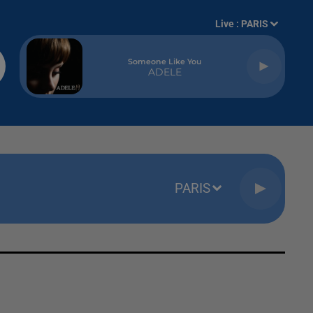
Live :
PARIS
Someone Like You
ADELE
PARIS