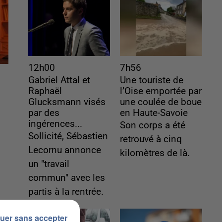
12h00
7h56
Gabriel Attal et
Une touriste de
Raphaël
l’Oise emportée par
Glucksmann visés
une coulée de boue
par des
en Haute-Savoie
ingérences...
Son corps a été
Sollicité, Sébastien
retrouvé à cinq
Lecornu annonce
kilomètres de là.
un "travail
commun" avec les
partis à la rentrée.
uer sans accepter