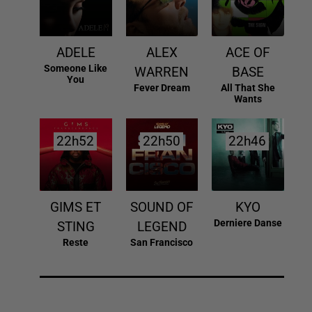
ADELE
ALEX
ACE OF
Someone Like
WARREN
BASE
You
Fever Dream
All That She
Wants
22h52
22h52
22h50
22h50
22h46
22h46
GIMS ET
SOUND OF
KYO
Derniere Danse
STING
LEGEND
Reste
San Francisco