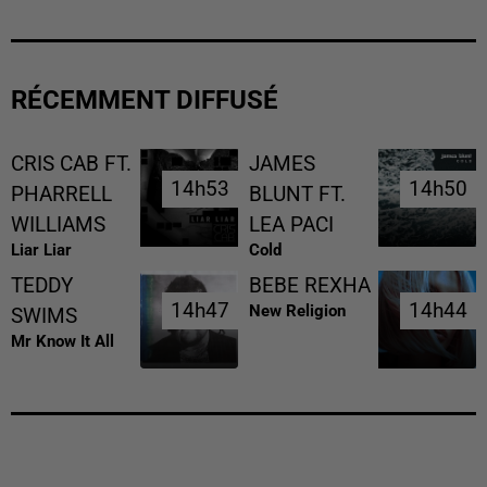
RÉCEMMENT DIFFUSÉ
CRIS CAB FT.
JAMES
14h53
14h53
14h50
14h50
PHARRELL
BLUNT FT.
WILLIAMS
LEA PACI
Liar Liar
Cold
TEDDY
BEBE REXHA
14h47
14h47
14h44
14h44
New Religion
SWIMS
Mr Know It All