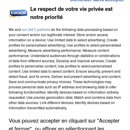
Le respect de votre vie privée est
notre priorité
L’UN DES FONDATEURS SUPPOSÉS DE LA DZ
We and
our (447) partners
do the following data processing based on
MAFIA INTERPELLÉ EN ALGÉRIE
your consent and/or our legitimate interest: Store and/or access
information on a device; Use limited data to select advertising; Create
profiles for personalised advertising; Use profiles to select personalised
advertising; Measure advertising performance; Measure content
performance; Understand audiences through statistics or combinations
of data from different sources; Develop and improve services; Create
profiles to personalise content; Use profiles to select personalised
content; Use limited data to select content; Ensure security, prevent and
detect fraud, and fix errors; Deliver and present advertising and content;
Save and communicate privacy choices. These technologies may
process personal data such as IP address and browsing data to offer
following functionalities: Identify devices based on information actively
requested; Use precise geolocation data; Match and combine data from
other data sources; Link different devices; Identify devices based on
information transmitted automatically.
Vous pouvez accepter en cliquant sur "Accepter
et fermer", ou affiner en sélectionnant les