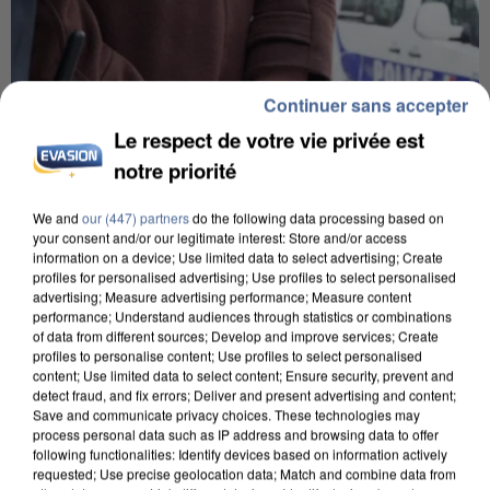
Continuer sans accepter
Le respect de votre vie privée est
notre priorité
We and
our (447) partners
do the following data processing based on
your consent and/or our legitimate interest: Store and/or access
information on a device; Use limited data to select advertising; Create
profiles for personalised advertising; Use profiles to select personalised
advertising; Measure advertising performance; Measure content
performance; Understand audiences through statistics or combinations
L’UN DES FONDATEURS SUPPOSÉS DE LA DZ
of data from different sources; Develop and improve services; Create
MAFIA INTERPELLÉ EN ALGÉRIE
profiles to personalise content; Use profiles to select personalised
content; Use limited data to select content; Ensure security, prevent and
detect fraud, and fix errors; Deliver and present advertising and content;
Save and communicate privacy choices. These technologies may
process personal data such as IP address and browsing data to offer
following functionalities: Identify devices based on information actively
requested; Use precise geolocation data; Match and combine data from