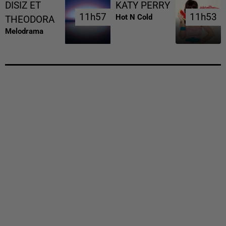
DISIZ ET
KATY PERRY
11h57
11h57
11h53
11h53
Hot N Cold
THEODORA
Melodrama