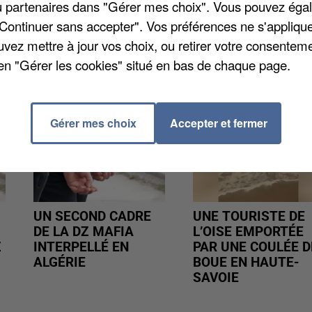
/ou partenaires dans "Gérer mes choix". Vous pouvez éga
"Continuer sans accepter". Vos préférences ne s'appliqu
uvez mettre à jour vos choix, ou retirer votre consenteme
en "Gérer les cookies" situé en bas de chaque page.
Gérer mes choix
Accepter et fermer
UN SECOND CADRE
UNE TOURISTE DE
DE LA DZ MAFIA
L’OISE EMPORTÉE
Z
INTERPELLÉ EN
PAR UNE COULÉE D
ALGÉRIE
BOUE EN HAUTE-
SAVOIE