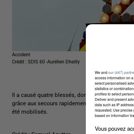
Accident
Crédit :
SDIS 60 -Aurélien Dheilly
We and
our (447) partn
access information on a 
select personalised ad
statistics or combinatio
profiles to select person
Il a causé quatre blessés, dont deux en arrêt card
Deliver and present adv
grâce aux secours rapidement dépêchés sur plac
data such as IP address 
requested; Use precise g
été mobilisés.
based on information tra
Vous pouvez acce