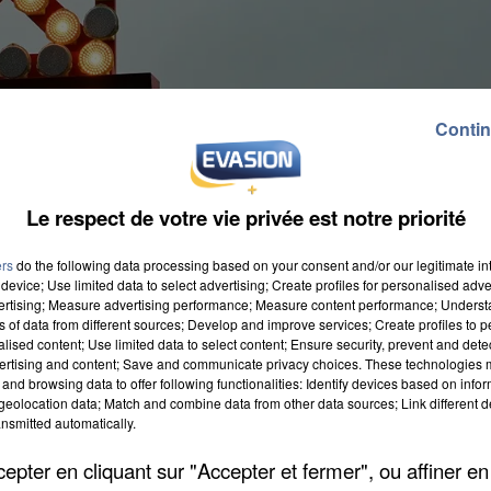
Contin
Le respect de votre vie privée est notre priorité
ers
do the following data processing based on your consent and/or our legitimate int
device; Use limited data to select advertising; Create profiles for personalised adver
vertising; Measure advertising performance; Measure content performance; Unders
ns of data from different sources; Develop and improve services; Create profiles to 
alised content; Use limited data to select content; Ensure security, prevent and detect
io-respiratoire. Heureusement, leur état s’est stabilis
ertising and content; Save and communicate privacy choices. These technologies
e. Les pompiers, le Samu, ainsi qu’un hélicoptère on
and browsing data to offer following functionalities: Identify devices based on infor
eolocation data; Match and combine data from other data sources; Link different de
nsmitted automatically.
pter en cliquant sur "Accepter et fermer", ou affiner en