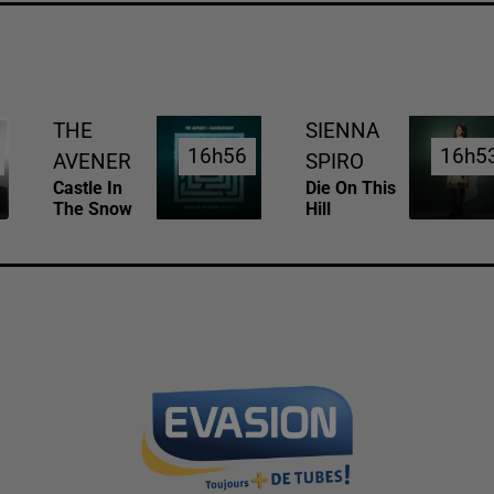
THE
SIENNA
16h56
16h56
16h5
16h5
AVENER
SPIRO
Castle In
Die On This
The Snow
Hill