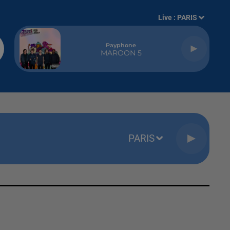
Live :
PARIS
Payphone
MAROON 5
PARIS