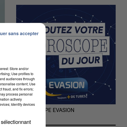
uer sans accepter
erest: Store and/or
tising; Use profiles to
tand audiences through
personalise content; Use
 fraud, and fix errors;
é
 may process personal
t
mation actively
vices; Identify devices
L'HOROSCOPE EVASION
 sélectionnant