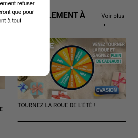
lement refuser
eront que pour
ACTUELLEMENT À
Voir plus
nt à tout
GAGNER
TOURNEZ LA ROUE DE L'ÉTÉ !
E