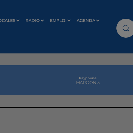
OCALES
RADIO
EMPLOI
AGENDA
Payphone
MAROON 5