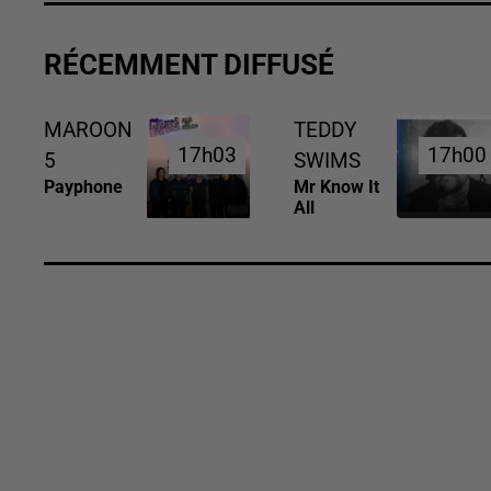
RÉCEMMENT DIFFUSÉ
MAROON
TEDDY
17h03
17h03
17h00
17h00
5
SWIMS
Payphone
Mr Know It
All