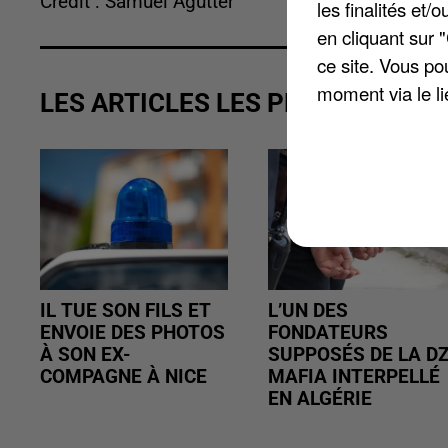
Crédit : Samuel Agutter
les finalités et
en cliquant sur 
ce site. Vous po
moment via le li
LES ARTICLES LES PLUS VUS
IL TUE SON FILS ET
L’UN DES
ENVOIE DES PHOTOS
FONDATEURS
À SON EX-
SUPPOSÉS DE LA D
COMPAGNE À NICE
MAFIA INTERPELLÉ
EN ALGÉRIE