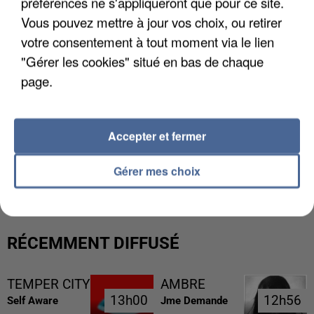
préférences ne s'appliqueront que pour ce site.
Vous pouvez mettre à jour vos choix, ou retirer
votre consentement à tout moment via le lien
"Gérer les cookies" situé en bas de chaque
page.
Accepter et fermer
L’UN DES FONDATEURS SUPPOSÉS DE LA DZ
MAFIA INTERPELLÉ EN ALGÉRIE
Gérer mes choix
RÉCEMMENT DIFFUSÉ
TEMPER CITY
AMBRE
13h00
13h00
12h56
12h56
Self Aware
Jme Demande