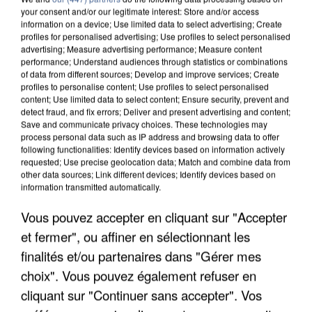
your consent and/or our legitimate interest: Store and/or access
information on a device; Use limited data to select advertising; Create
profiles for personalised advertising; Use profiles to select personalised
advertising; Measure advertising performance; Measure content
performance; Understand audiences through statistics or combinations
of data from different sources; Develop and improve services; Create
profiles to personalise content; Use profiles to select personalised
content; Use limited data to select content; Ensure security, prevent and
detect fraud, and fix errors; Deliver and present advertising and content;
Save and communicate privacy choices. These technologies may
process personal data such as IP address and browsing data to offer
following functionalities: Identify devices based on information actively
requested; Use precise geolocation data; Match and combine data from
other data sources; Link different devices; Identify devices based on
information transmitted automatically.
APRÈS TOUTES CES CANICULES, LES REFUGES
DE FAUNE SAUVAGE SONT...
Vous pouvez accepter en cliquant sur "Accepter
et fermer", ou affiner en sélectionnant les
finalités et/ou partenaires dans "Gérer mes
choix". Vous pouvez également refuser en
cliquant sur "Continuer sans accepter". Vos