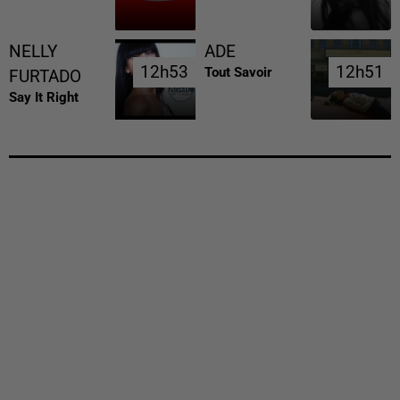
NELLY
ADE
12h53
12h53
12h51
12h51
Tout Savoir
FURTADO
Say It Right