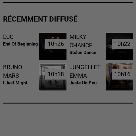
RÉCEMMENT DIFFUSÉ
DJO
MILKY
10h26
10h26
10h22
10h22
End Of Beginning
CHANCE
Stolen Dance
BRUNO
JUNGELI ET
10h18
10h18
10h16
10h16
MARS
EMMA
I Just Might
Juste Un Peu