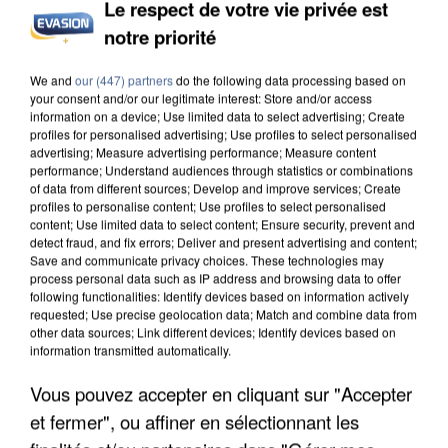
Le respect de votre vie privée est
notre priorité
UN SECOND CADRE DE LA DZ MAFIA
INTERPELLÉ EN ALGÉRIE
We and
our (447) partners
do the following data processing based on
your consent and/or our legitimate interest: Store and/or access
information on a device; Use limited data to select advertising; Create
profiles for personalised advertising; Use profiles to select personalised
advertising; Measure advertising performance; Measure content
performance; Understand audiences through statistics or combinations
of data from different sources; Develop and improve services; Create
profiles to personalise content; Use profiles to select personalised
content; Use limited data to select content; Ensure security, prevent and
detect fraud, and fix errors; Deliver and present advertising and content;
Save and communicate privacy choices. These technologies may
process personal data such as IP address and browsing data to offer
following functionalities: Identify devices based on information actively
requested; Use precise geolocation data; Match and combine data from
other data sources; Link different devices; Identify devices based on
information transmitted automatically.
Vous pouvez accepter en cliquant sur "Accepter
et fermer", ou affiner en sélectionnant les
UNE TOURISTE DE L’OISE EMPORTÉE PAR UNE