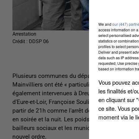
We and
our (447) partn
access information on a 
Arrestation
select personalised ad
statistics or combinatio
Crédit :
DDSP 06
profiles to select person
Deliver and present adv
data such as IP address 
requested; Use precise g
based on information tra
Plusieurs communes du département ont subi de
Vous pouvez acce
Mainvilliers ont été « particulièrement dégradées
les finalités et
également intervenues à Dreux, Vernouillet et Ch
en cliquant sur 
d'Eure-et-Loir, Françoise Souliman, annonce plus
ce site. Vous po
partir de 21h comme l'arrêt des transports en 
moment via le li
en soirée et la nuit. Les poids lourds devront su
bailleurs sociaux et les municipalités sont appel
nouvel ordre.