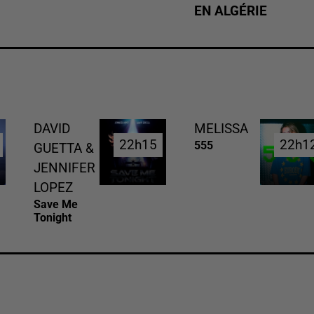
EN ALGÉRIE
DAVID
MELISSA
22h15
22h15
22h1
22h1
555
GUETTA &
JENNIFER
LOPEZ
Save Me
Tonight