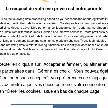
Le respect de votre vie privée est notre priorité
ers
do the following data processing based on your consent and/or our legitimate int
device; Use limited data to select advertising; Create profiles for personalised adver
vertising; Measure advertising performance; Measure content performance; Unders
ns of data from different sources; Develop and improve services; Create profiles to 
alised content; Use limited data to select content; Ensure security, prevent and detect
ertising and content; Save and communicate privacy choices. These technologies
and browsing data to offer following functionalities: Identify devices based on infor
eolocation data; Match and combine data from other data sources; Link different de
nsmitted automatically.
s dégâts matériels. Les mairies de Lucé et
pter en cliquant sur "Accepter et fermer", ou affiner en
 », indique la préfecture. Les forces de l'ordre sont
/ou partenaires dans "Gérer mes choix". Vous pouvez éga
artres pour tenter de contenir les émeutes. Le préfet
"Continuer sans accepter". Vos préférences ne s'appliqu
ieurs mesures qui vont entrer en vigueur dès ce soir 
uvez mettre à jour vos choix, ou retirer votre consenteme
commun dans les agglomérations de Chartres et Dreux
en "Gérer les cookies" situé en bas de chaque page.
ivre une déviation nocturne autour de Dreux. Enfin, les
és à ne pas sortir les containers à poubelle jusqu'à