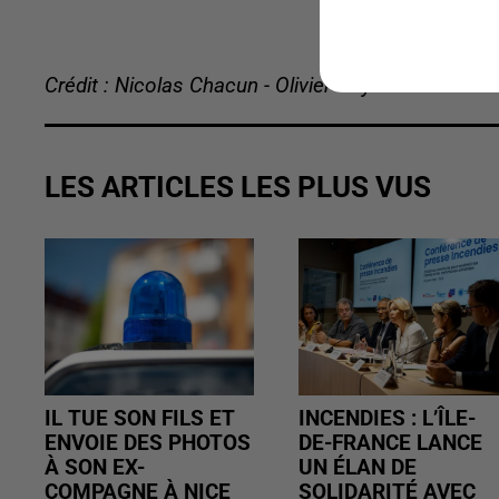
Crédit : Nicolas Chacun - Olivier Doyen
LES ARTICLES LES PLUS VUS
IL TUE SON FILS ET
INCENDIES : L’ÎLE-
ENVOIE DES PHOTOS
DE-FRANCE LANCE
À SON EX-
UN ÉLAN DE
COMPAGNE À NICE
SOLIDARITÉ AVEC