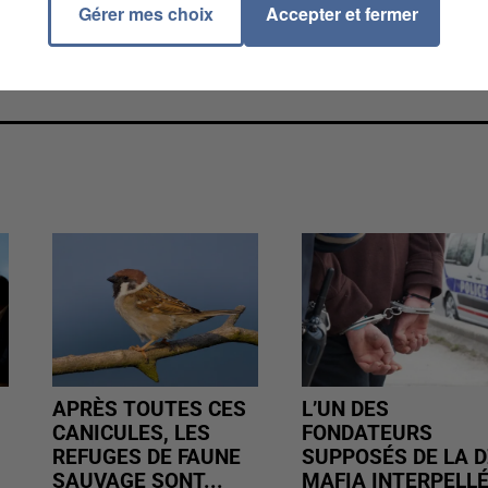
Gérer mes choix
Accepter et fermer
APRÈS TOUTES CES
L’UN DES
CANICULES, LES
FONDATEURS
REFUGES DE FAUNE
SUPPOSÉS DE LA D
SAUVAGE SONT...
MAFIA INTERPELL