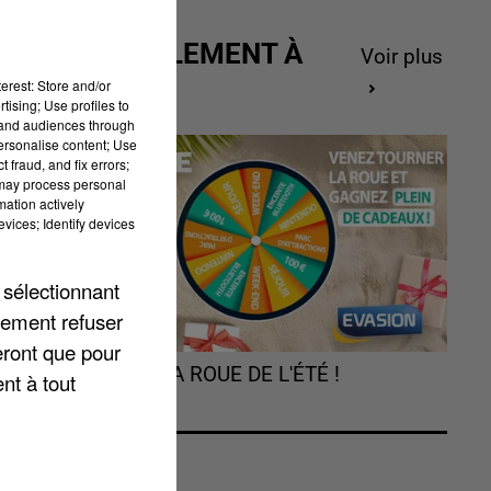
ACTUELLEMENT À
Voir plus
GAGNER
erest: Store and/or
tising; Use profiles to
tand audiences through
personalise content; Use
 fraud, and fix errors;
 may process personal
mation actively
vices; Identify devices
 sélectionnant
lement refuser
eront que pour
à
TOURNEZ LA ROUE DE L'ÉTÉ !
nt à tout