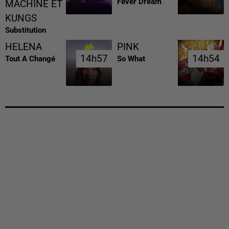
Fever Dream
MACHINE ET
KUNGS
Substitution
HELENA
PINK
14h57
14h57
14h54
14h54
Tout A Changé
So What