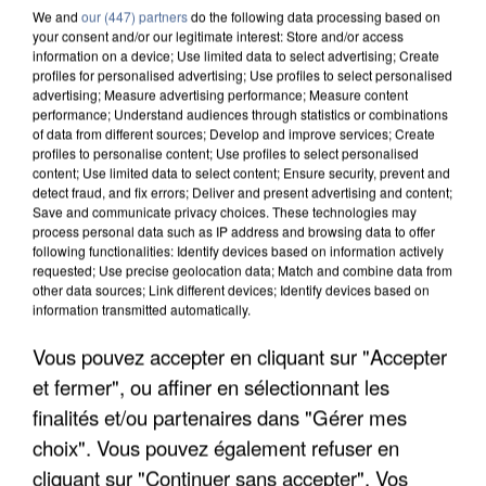
We and
our (447) partners
do the following data processing based on
your consent and/or our legitimate interest: Store and/or access
information on a device; Use limited data to select advertising; Create
profiles for personalised advertising; Use profiles to select personalised
advertising; Measure advertising performance; Measure content
performance; Understand audiences through statistics or combinations
of data from different sources; Develop and improve services; Create
profiles to personalise content; Use profiles to select personalised
content; Use limited data to select content; Ensure security, prevent and
detect fraud, and fix errors; Deliver and present advertising and content;
Save and communicate privacy choices. These technologies may
process personal data such as IP address and browsing data to offer
following functionalities: Identify devices based on information actively
requested; Use precise geolocation data; Match and combine data from
other data sources; Link different devices; Identify devices based on
APRÈS TOUTES CES CANICULES, LES REFUGES
information transmitted automatically.
DE FAUNE SAUVAGE SONT...
Vous pouvez accepter en cliquant sur "Accepter
et fermer", ou affiner en sélectionnant les
finalités et/ou partenaires dans "Gérer mes
choix". Vous pouvez également refuser en
cliquant sur "Continuer sans accepter". Vos