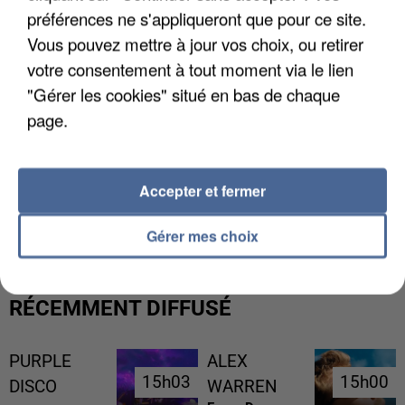
préférences ne s'appliqueront que pour ce site.
Vous pouvez mettre à jour vos choix, ou retirer
votre consentement à tout moment via le lien
"Gérer les cookies" situé en bas de chaque
page.
Accepter et fermer
L’UN DES FONDATEURS SUPPOSÉS DE LA DZ
MAFIA INTERPELLÉ EN ALGÉRIE
Gérer mes choix
RÉCEMMENT DIFFUSÉ
PURPLE
ALEX
15h03
15h03
15h00
15h00
DISCO
WARREN