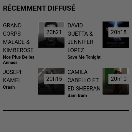
RÉCEMMENT DIFFUSÉ
GRAND
DAVID
20h21
20h21
20h18
20h18
CORPS
GUETTA &
MALADE &
JENNIFER
KIMBEROSE
LOPEZ
Nos Plus Belles
Save Me Tonight
Annees
JOSEPH
CAMILA
20h15
20h15
20h10
20h10
KAMEL
CABELLO ET
Crash
ED SHEERAN
Bam Bam