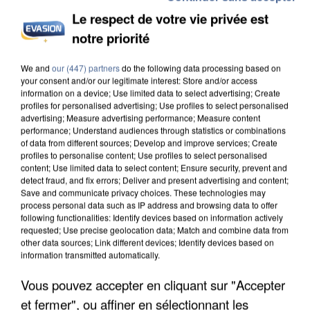
Le respect de votre vie privée est
L’UN DES FONDATEURS SUPPOSÉS DE LA DZ
MAFIA INTERPELLÉ EN ALGÉRIE
notre priorité
We and
our (447) partners
do the following data processing based on
your consent and/or our legitimate interest: Store and/or access
information on a device; Use limited data to select advertising; Create
profiles for personalised advertising; Use profiles to select personalised
advertising; Measure advertising performance; Measure content
performance; Understand audiences through statistics or combinations
of data from different sources; Develop and improve services; Create
profiles to personalise content; Use profiles to select personalised
content; Use limited data to select content; Ensure security, prevent and
detect fraud, and fix errors; Deliver and present advertising and content;
Save and communicate privacy choices. These technologies may
process personal data such as IP address and browsing data to offer
following functionalities: Identify devices based on information actively
requested; Use precise geolocation data; Match and combine data from
other data sources; Link different devices; Identify devices based on
information transmitted automatically.
Vous pouvez accepter en cliquant sur "Accepter
UN SECOND CADRE DE LA DZ MAFIA
INTERPELLÉ EN ALGÉRIE
et fermer", ou affiner en sélectionnant les