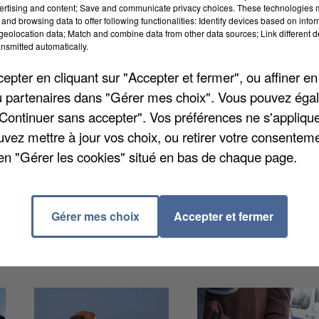
ertising and content; Save and communicate privacy choices. These technologies
and browsing data to offer following functionalities: Identify devices based on infor
eolocation data; Match and combine data from other data sources; Link different de
nsmitted automatically.
pter en cliquant sur "Accepter et fermer", ou affiner en
t 3h à cause d'une toiture de grande qui menaçait d
/ou partenaires dans "Gérer mes choix". Vous pouvez éga
ires, sont intervenus dans l'après-midi pour soulage
"Continuer sans accepter". Vos préférences ne s'appliqu
n périmètre de sécurité avec les gendarmes de Péronne.
uvez mettre à jour vos choix, ou retirer votre consenteme
s, ils ont donc enlevé des tuiles pour la soulager. La
en "Gérer les cookies" situé en bas de chaque page.
is un périmètre reste instauré près de la toiture où d
Gérer mes choix
Accepter et fermer