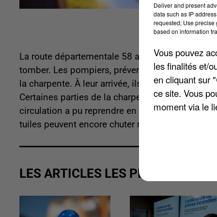
Deliver and present adv
data such as IP address 
requested; Use precise g
based on information tra
Vous pouvez acce
La route départementale 58 a été coupée pendan
les finalités et
tomber. Les pompiers, prévenus par les propriéta
en cliquant sur 
la charpente. À leur arrivée, ils ont instauré u
ce site. Vous po
Certaines parties de la charpente étaient pourrie
moment via le li
circulation a pu reprendre en début de soirée ma
tuiles peuvent encore chuter n'importe quand.
LES ARTICLES LES PLUS VUS