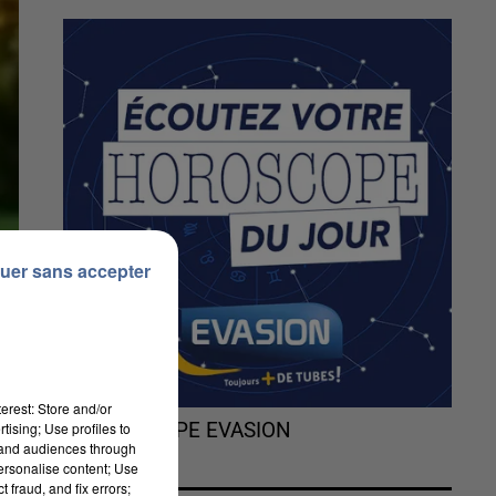
uer sans accepter
erest: Store and/or
tising; Use profiles to
L'HOROSCOPE EVASION
tand audiences through
personalise content; Use
 fraud, and fix errors;