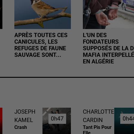
APRÈS TOUTES CES
L’UN DES
CANICULES, LES
FONDATEURS
REFUGES DE FAUNE
SUPPOSÉS DE LA D
SAUVAGE SONT...
MAFIA INTERPELL
EN ALGÉRIE
JOSEPH
CHARLOTTE
0h47
0h47
0h4
0h4
KAMEL
CARDIN
Crash
Tant Pis Pour
Elle