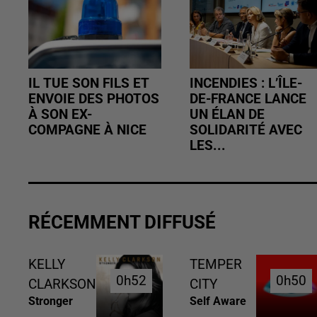
IL TUE SON FILS ET
INCENDIES : L’ÎLE-
ENVOIE DES PHOTOS
DE-FRANCE LANCE
À SON EX-
UN ÉLAN DE
COMPAGNE À NICE
SOLIDARITÉ AVEC
LES...
RÉCEMMENT DIFFUSÉ
KELLY
TEMPER
0h52
0h52
0h50
0h50
CLARKSON
CITY
Stronger
Self Aware