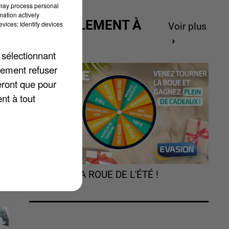
 may process personal
mation actively
ACTUELLEMENT À
vices; Identify devices
Voir plus
GAGNER
 sélectionnant
e
lement refuser
r
eront que pour
nt à tout
es
TOURNEZ LA ROUE DE L'ÉTÉ !