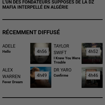
L’UN DES FONDATEURS SUPPOSÉS DE LA DZ
MAFIA INTERPELLÉ EN ALGÉRIE
RÉCEMMENT DIFFUSÉ
ADELE
TAYLOR
4h56
4h56
4h52
4h52
Hello
SWIFT
I Knew You Were
Trouble
ALEX
DR YARO
4h49
4h49
4h46
4h46
Confirme
WARREN
Fever Dream