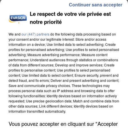
Continuer sans accepter
Le respect de votre vie privée est
notre priorité
We and
our (447) partners
do the following data processing based on
INCENDIES : L’ÎLE-DE-FRANCE LANCE UN ÉLAN
your consent and/or our legitimate interest: Store and/or access
information on a device; Use limited data to select advertising; Create
DE SOLIDARITÉ AVEC LES...
profiles for personalised advertising; Use profiles to select personalised
advertising; Measure advertising performance; Measure content
performance; Understand audiences through statistics or combinations
of data from different sources; Develop and improve services; Create
profiles to personalise content; Use profiles to select personalised
content; Use limited data to select content; Ensure security, prevent and
detect fraud, and fix errors; Deliver and present advertising and content;
Save and communicate privacy choices. These technologies may
process personal data such as IP address and browsing data to offer
following functionalities: Identify devices based on information actively
requested; Use precise geolocation data; Match and combine data from
other data sources; Link different devices; Identify devices based on
information transmitted automatically.
Vous pouvez accepter en cliquant sur "Accepter