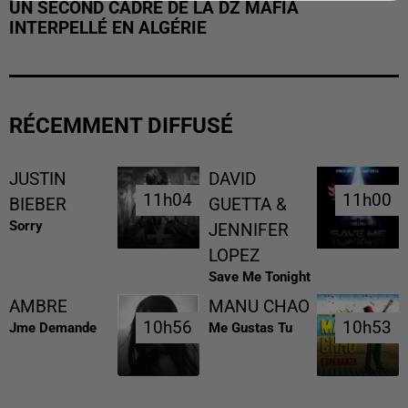
UN SECOND CADRE DE LA DZ MAFIA
INTERPELLÉ EN ALGÉRIE
RÉCEMMENT DIFFUSÉ
JUSTIN
DAVID
11h04
11h04
11h00
11h00
BIEBER
GUETTA &
Sorry
JENNIFER
LOPEZ
Save Me Tonight
AMBRE
MANU CHAO
10h56
10h56
10h53
10h53
Jme Demande
Me Gustas Tu