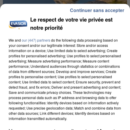
Continuer sans accepter
Le respect de votre vie privée est
notre priorité
APRÈS TOUTES CES CANICULES, LES REFUGES
We and
our (447) partners
do the following data processing based on
DE FAUNE SAUVAGE SONT...
your consent and/or our legitimate interest: Store and/or access
information on a device; Use limited data to select advertising; Create
profiles for personalised advertising; Use profiles to select personalised
advertising; Measure advertising performance; Measure content
performance; Understand audiences through statistics or combinations
of data from different sources; Develop and improve services; Create
profiles to personalise content; Use profiles to select personalised
content; Use limited data to select content; Ensure security, prevent and
detect fraud, and fix errors; Deliver and present advertising and content;
Save and communicate privacy choices. These technologies may
process personal data such as IP address and browsing data to offer
following functionalities: Identify devices based on information actively
requested; Use precise geolocation data; Match and combine data from
other data sources; Link different devices; Identify devices based on
information transmitted automatically.