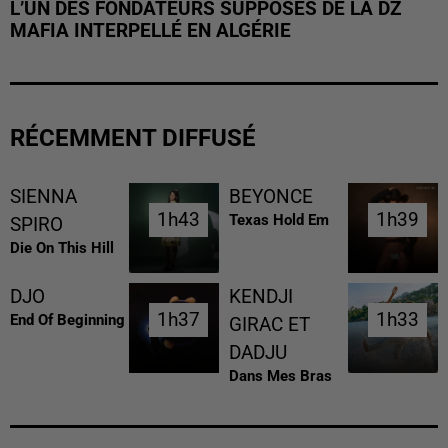
L’UN DES FONDATEURS SUPPOSÉS DE LA DZ
MAFIA INTERPELLÉ EN ALGÉRIE
RÉCEMMENT DIFFUSÉ
SIENNA
BEYONCE
1h43
1h43
1h39
1h39
Texas Hold Em
SPIRO
Die On This Hill
DJO
KENDJI
1h37
1h37
1h33
1h33
End Of Beginning
GIRAC ET
DADJU
Dans Mes Bras