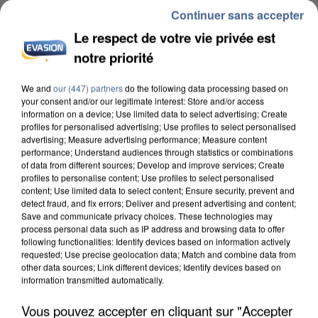
Continuer sans accepter
Le respect de votre vie privée est
notre priorité
We and
our (447) partners
do the following data processing based on
INCENDIES : L’ÎLE-DE-FRANCE LANCE UN ÉLAN
your consent and/or our legitimate interest: Store and/or access
DE SOLIDARITÉ AVEC LES...
information on a device; Use limited data to select advertising; Create
profiles for personalised advertising; Use profiles to select personalised
advertising; Measure advertising performance; Measure content
performance; Understand audiences through statistics or combinations
of data from different sources; Develop and improve services; Create
profiles to personalise content; Use profiles to select personalised
content; Use limited data to select content; Ensure security, prevent and
detect fraud, and fix errors; Deliver and present advertising and content;
Save and communicate privacy choices. These technologies may
process personal data such as IP address and browsing data to offer
following functionalities: Identify devices based on information actively
requested; Use precise geolocation data; Match and combine data from
other data sources; Link different devices; Identify devices based on
information transmitted automatically.
Vous pouvez accepter en cliquant sur "Accepter