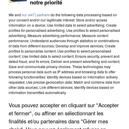
notre priorité
DE SOLIDARITÉ AVEC LES...
We and
our (447) partners
do the following data processing based on
your consent and/or our legitimate interest: Store and/or access
information on a device; Use limited data to select advertising; Create
profiles for personalised advertising; Use profiles to select personalised
advertising; Measure advertising performance; Measure content
performance; Understand audiences through statistics or combinations
of data from different sources; Develop and improve services; Create
profiles to personalise content; Use profiles to select personalised
content; Use limited data to select content; Ensure security, prevent and
detect fraud, and fix errors; Deliver and present advertising and content;
Save and communicate privacy choices. These technologies may
process personal data such as IP address and browsing data to offer
following functionalities: Identify devices based on information actively
requested; Use precise geolocation data; Match and combine data from
other data sources; Link different devices; Identify devices based on
information transmitted automatically.
Vous pouvez accepter en cliquant sur "Accepter
APRÈS TOUTES CES CANICULES, LES REFUGES
et fermer", ou affiner en sélectionnant les
DE FAUNE SAUVAGE SONT...
finalités et/ou partenaires dans "Gérer mes
choix". Vous pouvez également refuser en