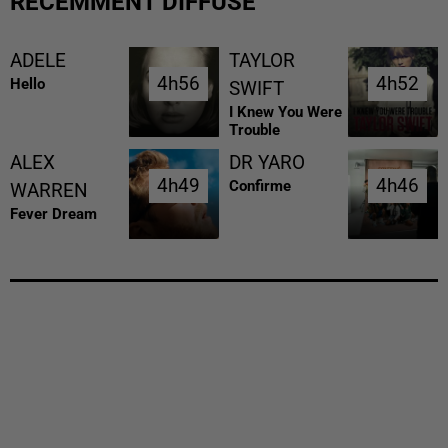
RÉCEMMENT DIFFUSÉ
ADELE
TAYLOR
4h56
4h56
4h52
4h52
Hello
SWIFT
I Knew You Were
Trouble
ALEX
DR YARO
4h49
4h49
4h46
4h46
Confirme
WARREN
Fever Dream