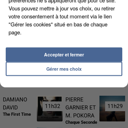
préférences ne s'appliqueront que pour ce site.
Vous pouvez mettre à jour vos choix, ou retirer
votre consentement à tout moment via le lien
"Gérer les cookies" situé en bas de chaque
page.
L’UN DES FONDATEURS SUPPOSÉS DE LA DZ
MAFIA INTERPELLÉ EN ALGÉRIE
Accepter et fermer
Gérer mes choix
RÉCEMMENT DIFFUSÉ
DAMIANO
PIERRE
11h32
11h32
11h29
11h29
DAVID
GARNIER ET
The First Time
M. POKORA
Chaque Seconde