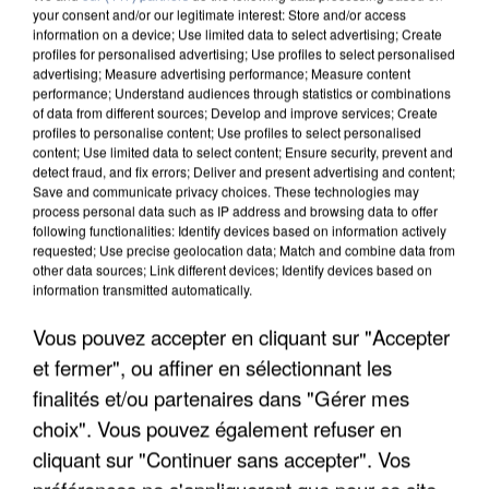
your consent and/or our legitimate interest: Store and/or access
information on a device; Use limited data to select advertising; Create
profiles for personalised advertising; Use profiles to select personalised
advertising; Measure advertising performance; Measure content
performance; Understand audiences through statistics or combinations
of data from different sources; Develop and improve services; Create
profiles to personalise content; Use profiles to select personalised
content; Use limited data to select content; Ensure security, prevent and
detect fraud, and fix errors; Deliver and present advertising and content;
Save and communicate privacy choices. These technologies may
process personal data such as IP address and browsing data to offer
following functionalities: Identify devices based on information actively
APRÈS TOUTES CES CANICULES, LES REFUGES
requested; Use precise geolocation data; Match and combine data from
DE FAUNE SAUVAGE SONT...
other data sources; Link different devices; Identify devices based on
information transmitted automatically.
Vous pouvez accepter en cliquant sur "Accepter
et fermer", ou affiner en sélectionnant les
finalités et/ou partenaires dans "Gérer mes
choix". Vous pouvez également refuser en
cliquant sur "Continuer sans accepter". Vos