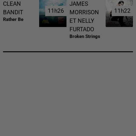
CLEAN
JAMES
11h26
11h26
11h22
11h22
BANDIT
MORRISON
Rather Be
ET NELLY
FURTADO
Broken Strings