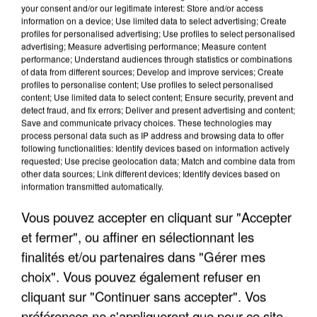
your consent and/or our legitimate interest: Store and/or access
information on a device; Use limited data to select advertising; Create
profiles for personalised advertising; Use profiles to select personalised
advertising; Measure advertising performance; Measure content
performance; Understand audiences through statistics or combinations
of data from different sources; Develop and improve services; Create
profiles to personalise content; Use profiles to select personalised
content; Use limited data to select content; Ensure security, prevent and
detect fraud, and fix errors; Deliver and present advertising and content;
Save and communicate privacy choices. These technologies may
process personal data such as IP address and browsing data to offer
following functionalities: Identify devices based on information actively
requested; Use precise geolocation data; Match and combine data from
other data sources; Link different devices; Identify devices based on
information transmitted automatically.
APRÈS TOUTES CES CANICULES, LES REFUGES
DE FAUNE SAUVAGE SONT...
Vous pouvez accepter en cliquant sur "Accepter
et fermer", ou affiner en sélectionnant les
finalités et/ou partenaires dans "Gérer mes
choix". Vous pouvez également refuser en
cliquant sur "Continuer sans accepter". Vos
préférences ne s'appliqueront que pour ce site.