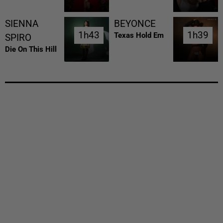
SIENNA
BEYONCE
1h43
1h43
1h39
1h39
Texas Hold Em
SPIRO
Die On This Hill