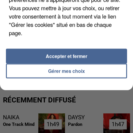
Vous pouvez mettre à jour vos choix, ou retirer
votre consentement à tout moment via le lien
"Gérer les cookies" situé en bas de chaque
page.
Accepter et fermer
L’UN DES FONDATEURS SUPPOSÉS DE LA DZ
MAFIA INTERPELLÉ EN ALGÉRIE
Gérer mes choix
RÉCEMMENT DIFFUSÉ
NAIKA
DAYSY
1h49
1h49
1h47
1h47
One Track Mind
Pardon