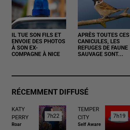
IL TUE SON FILS ET
APRÈS TOUTES CES
ENVOIE DES PHOTOS
CANICULES, LES
À SON EX-
REFUGES DE FAUNE
COMPAGNE À NICE
SAUVAGE SONT...
RÉCEMMENT DIFFUSÉ
KATY
TEMPER
7h22
7h22
7h19
7h19
PERRY
CITY
Roar
Self Aware