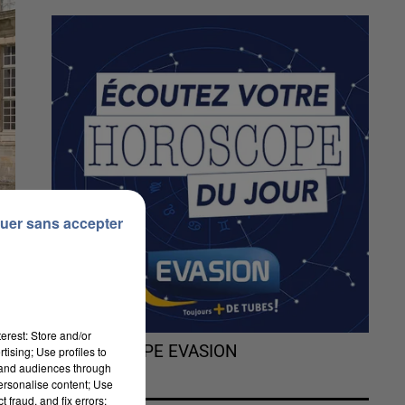
uer sans accepter
erest: Store and/or
L'HOROSCOPE EVASION
tising; Use profiles to
tand audiences through
personalise content; Use
 fraud, and fix errors;