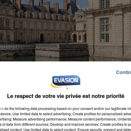
Contin
Le respect de votre vie privée est notre priorité
ers
do the following data processing based on your consent and/or our legitimate int
device; Use limited data to select advertising; Create profiles for personalised adver
vertising; Measure advertising performance; Measure content performance; Unders
ns of data from different sources; Develop and improve services; Create profiles to 
alised content; Use limited data to select content; Ensure security, prevent and detect