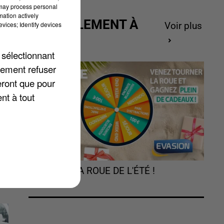
 may process personal
mation actively
ACTUELLEMENT À
vices; Identify devices
Voir plus
GAGNER
 sélectionnant
lement refuser
eront que pour
nt à tout
TOURNEZ LA ROUE DE L'ÉTÉ !