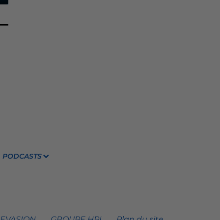
PODCASTS
 EVASION
GROUPE HPI
Plan du site