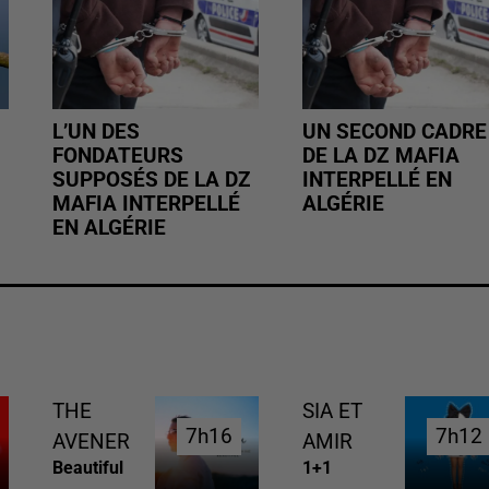
L’UN DES
UN SECOND CADRE
FONDATEURS
DE LA DZ MAFIA
SUPPOSÉS DE LA DZ
INTERPELLÉ EN
MAFIA INTERPELLÉ
ALGÉRIE
EN ALGÉRIE
THE
SIA ET
7h16
7h16
7h12
7h12
AVENER
AMIR
Beautiful
1+1