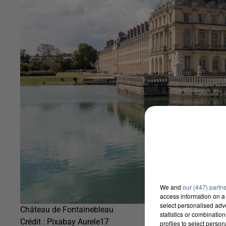
We and
our (447) partn
access information on a 
select personalised ad
Château de Fontainebleau
statistics or combinatio
Crédit :
Pixabay Aurele17
profiles to select person