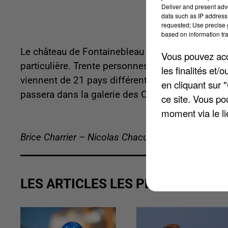
Deliver and present adv
data such as IP address 
requested; Use precise g
based on information tra
Le château de Fontainebleau accueillera pour la
Vous pouvez acce
particulière. Trente personnes d’origine étrangèr
les finalités et
viennent de 21 pays différents et résident dan
en cliquant sur 
passera dans la galerie des Cerfs, en présence d
ce site. Vous po
moment via le li
Brice Charrier – Nicolas Chacun
LES ARTICLES LES PLUS VUS