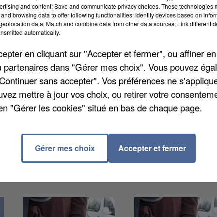
ertising and content; Save and communicate privacy choices. These technologies
and browsing data to offer following functionalities: Identify devices based on infor
eolocation data; Match and combine data from other data sources; Link different de
nsmitted automatically.
 1ère fois, cet après-midi, une cérémonie un peu
pter en cliquant sur "Accepter et fermer", ou affiner en
e y recevront leurs nouveaux papiers français. Elles
/ou partenaires dans "Gérer mes choix". Vous pouvez éga
s 16 communes du sud de la Seine-et-Marne. Cela se
"Continuer sans accepter". Vos préférences ne s'appliqu
u sous-préfet qui présidera cet instant solennel.
uvez mettre à jour vos choix, ou retirer votre consenteme
en "Gérer les cookies" situé en bas de chaque page.
Gérer mes choix
Accepter et fermer