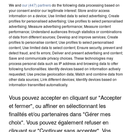
We and
our (447) partners
do the following data processing based on
your consent and/or our legitimate interest: Store and/or access
information on a device; Use limited data to select advertising; Create
profiles for personalised advertising; Use profiles to select personalised
advertising; Measure advertising performance; Measure content
performance; Understand audiences through statistics or combinations
of data from different sources; Develop and improve services; Create
profiles to personalise content; Use profiles to select personalised
content; Use limited data to select content; Ensure security, prevent and
detect fraud, and fix errors; Deliver and present advertising and content;
Save and communicate privacy choices. These technologies may
process personal data such as IP address and browsing data to offer
following functionalities: Identify devices based on information actively
requested; Use precise geolocation data; Match and combine data from
other data sources; Link different devices; Identify devices based on
information transmitted automatically.
UNE TOURISTE DE L’OISE EMPORTÉE PAR UNE
Vous pouvez accepter en cliquant sur "Accepter
COULÉE DE BOUE EN HAUTE-SAVOIE
et fermer", ou affiner en sélectionnant les
finalités et/ou partenaires dans "Gérer mes
choix". Vous pouvez également refuser en
cliquant sur "Continuer sans accepter". Vos