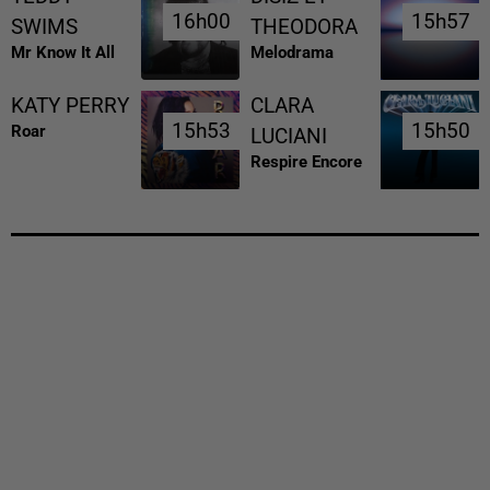
16h00
16h00
15h57
15h57
SWIMS
THEODORA
Mr Know It All
Melodrama
KATY PERRY
CLARA
15h53
15h53
15h50
15h50
Roar
LUCIANI
Respire Encore