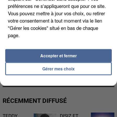
préférences ne s'appliqueront que pour ce site.
Vous pouvez mettre à jour vos choix, ou retirer
votre consentement à tout moment via le lien
"Gérer les cookies" situé en bas de chaque
page.
Accepter et fermer
LES DONNÉES DE 300 000 CLIENTS DÉROBÉES À
Gérer mes choix
INTERMARCHÉ APRÈS UNE...
RÉCEMMENT DIFFUSÉ
TEDDY
DISIZ ET