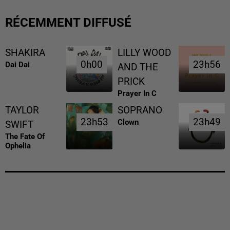
RÉCEMMENT DIFFUSÉ
SHAKIRA
LILLY WOOD
0h00
0h00
23h56
23h56
Dai Dai
AND THE
PRICK
Prayer In C
TAYLOR
SOPRANO
23h53
23h53
23h49
23h49
Clown
SWIFT
The Fate Of
Ophelia