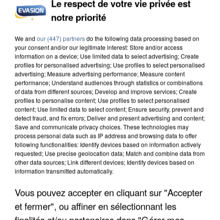
Le respect de votre vie privée est
notre priorité
INCENDIES : L’ÎLE-DE-FRANCE LANCE UN ÉLAN
DE SOLIDARITÉ AVEC LES...
We and
our (447) partners
do the following data processing based on
your consent and/or our legitimate interest: Store and/or access
information on a device; Use limited data to select advertising; Create
profiles for personalised advertising; Use profiles to select personalised
advertising; Measure advertising performance; Measure content
performance; Understand audiences through statistics or combinations
of data from different sources; Develop and improve services; Create
profiles to personalise content; Use profiles to select personalised
content; Use limited data to select content; Ensure security, prevent and
detect fraud, and fix errors; Deliver and present advertising and content;
Save and communicate privacy choices. These technologies may
process personal data such as IP address and browsing data to offer
following functionalities: Identify devices based on information actively
requested; Use precise geolocation data; Match and combine data from
other data sources; Link different devices; Identify devices based on
information transmitted automatically.
Vous pouvez accepter en cliquant sur "Accepter
et fermer", ou affiner en sélectionnant les
APRÈS TOUTES CES CANICULES, LES REFUGES
finalités et/ou partenaires dans "Gérer mes