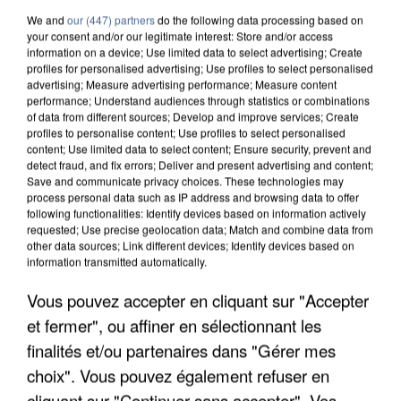
We and
our (447) partners
do the following data processing based on
your consent and/or our legitimate interest: Store and/or access
information on a device; Use limited data to select advertising; Create
profiles for personalised advertising; Use profiles to select personalised
advertising; Measure advertising performance; Measure content
performance; Understand audiences through statistics or combinations
of data from different sources; Develop and improve services; Create
profiles to personalise content; Use profiles to select personalised
content; Use limited data to select content; Ensure security, prevent and
detect fraud, and fix errors; Deliver and present advertising and content;
Save and communicate privacy choices. These technologies may
process personal data such as IP address and browsing data to offer
following functionalities: Identify devices based on information actively
requested; Use precise geolocation data; Match and combine data from
other data sources; Link different devices; Identify devices based on
information transmitted automatically.
APRÈS TOUTES CES CANICULES, LES REFUGES
Vous pouvez accepter en cliquant sur "Accepter
DE FAUNE SAUVAGE SONT...
et fermer", ou affiner en sélectionnant les
finalités et/ou partenaires dans "Gérer mes
choix". Vous pouvez également refuser en
cliquant sur "Continuer sans accepter". Vos