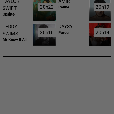
TAYLOR
AMIR
20h22
20h22
20h19
20h19
Retine
SWIFT
Opalite
TEDDY
DAYSY
20h16
20h16
20h14
20h14
Pardon
SWIMS
Mr Know It All