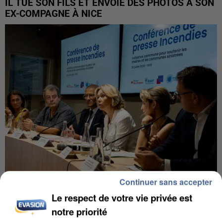
IL TUE SON FILS ET ENVOIE DES PHOTOS À SON
EX-COMPAGNE À NICE
Continuer sans accepter
INCENDIES : L’ÎLE-DE-FRANCE LANCE UN ÉLAN
Le respect de votre vie privée est
DE SOLIDARITÉ AVEC LES...
notre priorité