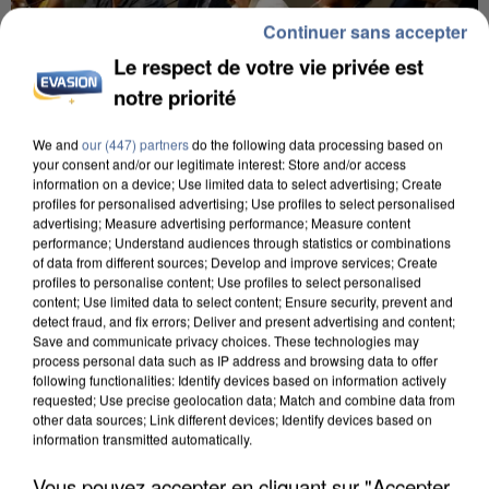
Continuer sans accepter
Le respect de votre vie privée est
notre priorité
We and
our (447) partners
do the following data processing based on
your consent and/or our legitimate interest: Store and/or access
INCENDIES : L’ÎLE-DE-FRANCE LANCE UN ÉLAN
information on a device; Use limited data to select advertising; Create
DE SOLIDARITÉ AVEC LES...
profiles for personalised advertising; Use profiles to select personalised
advertising; Measure advertising performance; Measure content
performance; Understand audiences through statistics or combinations
of data from different sources; Develop and improve services; Create
profiles to personalise content; Use profiles to select personalised
content; Use limited data to select content; Ensure security, prevent and
detect fraud, and fix errors; Deliver and present advertising and content;
Save and communicate privacy choices. These technologies may
process personal data such as IP address and browsing data to offer
following functionalities: Identify devices based on information actively
requested; Use precise geolocation data; Match and combine data from
other data sources; Link different devices; Identify devices based on
information transmitted automatically.
Vous pouvez accepter en cliquant sur "Accepter