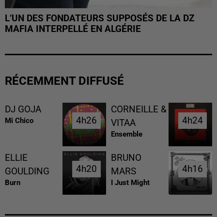
L’UN DES FONDATEURS SUPPOSÉS DE LA DZ
MAFIA INTERPELLÉ EN ALGÉRIE
RÉCEMMENT DIFFUSÉ
DJ GOJA
CORNEILLE &
4h26
4h26
4h24
4h24
Mi Chico
VITAA
Ensemble
ELLIE
BRUNO
4h20
4h20
4h16
4h16
GOULDING
MARS
Burn
I Just Might