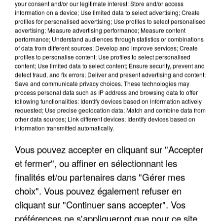
your consent and/or our legitimate interest: Store and/or access
information on a device; Use limited data to select advertising; Create
profiles for personalised advertising; Use profiles to select personalised
advertising; Measure advertising performance; Measure content
performance; Understand audiences through statistics or combinations
of data from different sources; Develop and improve services; Create
profiles to personalise content; Use profiles to select personalised
content; Use limited data to select content; Ensure security, prevent and
detect fraud, and fix errors; Deliver and present advertising and content;
Save and communicate privacy choices. These technologies may
process personal data such as IP address and browsing data to offer
following functionalities: Identify devices based on information actively
requested; Use precise geolocation data; Match and combine data from
other data sources; Link different devices; Identify devices based on
information transmitted automatically.
L’UN DES FONDATEURS SUPPOSÉS DE LA DZ
MAFIA INTERPELLÉ EN ALGÉRIE
Vous pouvez accepter en cliquant sur "Accepter
et fermer", ou affiner en sélectionnant les
finalités et/ou partenaires dans "Gérer mes
choix". Vous pouvez également refuser en
cliquant sur "Continuer sans accepter". Vos
préférences ne s'appliqueront que pour ce site.