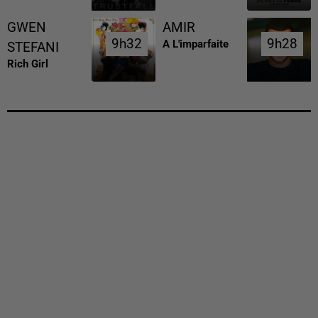
GWEN
AMIR
9h32
9h32
9h28
9h28
A L'imparfaite
STEFANI
Rich Girl