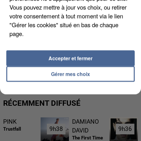
Vous pouvez mettre à jour vos choix, ou retirer
votre consentement à tout moment via le lien
"Gérer les cookies" situé en bas de chaque
page.
Accepter et fermer
UN SECOND CADRE DE LA DZ MAFIA
INTERPELLÉ EN ALGÉRIE
Gérer mes choix
RÉCEMMENT DIFFUSÉ
PINK
DAMIANO
9h38
9h38
9h36
9h36
Trustfall
DAVID
The First Time