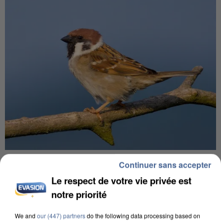
APRÈS TOUTES CES CANICULES, LES REFUGES
Continuer sans accepter
DE FAUNE SAUVAGE SONT...
Le respect de votre vie privée est
notre priorité
We and
our (447) partners
do the following data processing based on