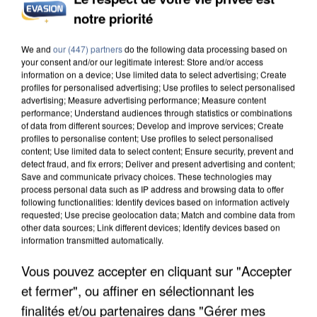
DE SOLIDARITÉ AVEC LES...
notre priorité
We and
our (447) partners
do the following data processing based on
your consent and/or our legitimate interest: Store and/or access
information on a device; Use limited data to select advertising; Create
profiles for personalised advertising; Use profiles to select personalised
advertising; Measure advertising performance; Measure content
performance; Understand audiences through statistics or combinations
of data from different sources; Develop and improve services; Create
profiles to personalise content; Use profiles to select personalised
content; Use limited data to select content; Ensure security, prevent and
detect fraud, and fix errors; Deliver and present advertising and content;
Save and communicate privacy choices. These technologies may
process personal data such as IP address and browsing data to offer
following functionalities: Identify devices based on information actively
requested; Use precise geolocation data; Match and combine data from
other data sources; Link different devices; Identify devices based on
information transmitted automatically.
Vous pouvez accepter en cliquant sur "Accepter
APRÈS TOUTES CES CANICULES, LES REFUGES
DE FAUNE SAUVAGE SONT...
et fermer", ou affiner en sélectionnant les
finalités et/ou partenaires dans "Gérer mes