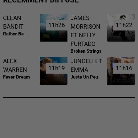
RÉCEMMENT DIFFUSÉ
CLEAN
JAMES
11h26
11h26
11h22
11h22
BANDIT
MORRISON
Rather Be
ET NELLY
FURTADO
Broken Strings
ALEX
JUNGELI ET
11h19
11h19
11h16
11h16
WARREN
EMMA
Fever Dream
Juste Un Peu