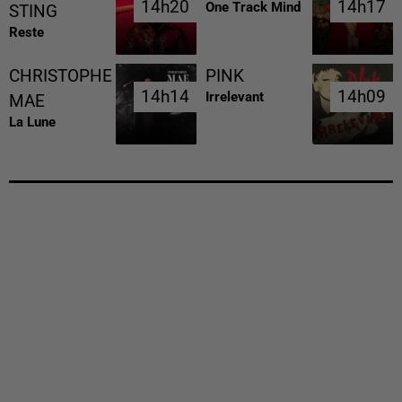
14h20
14h20
14h17
14h17
One Track Mind
STING
Reste
CHRISTOPHE
PINK
14h14
14h14
14h09
14h09
Irrelevant
MAE
La Lune