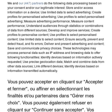
We and
our (447) partners
do the following data processing based on
your consent and/or our legitimate interest: Store and/or access
information on a device; Use limited data to select advertising; Create
profiles for personalised advertising; Use profiles to select personalised
advertising; Measure advertising performance; Measure content
performance; Understand audiences through statistics or combinations
of data from different sources; Develop and improve services; Create
profiles to personalise content; Use profiles to select personalised
content; Use limited data to select content; Ensure security, prevent and
detect fraud, and fix errors; Deliver and present advertising and content;
Save and communicate privacy choices. These technologies may
process personal data such as IP address and browsing data to offer
following functionalities: Identify devices based on information actively
requested; Use precise geolocation data; Match and combine data from
other data sources; Link different devices; Identify devices based on
information transmitted automatically.
UNE TOURISTE DE L’OISE EMPORTÉE PAR UNE
Vous pouvez accepter en cliquant sur "Accepter
COULÉE DE BOUE EN HAUTE-SAVOIE
et fermer", ou affiner en sélectionnant les
finalités et/ou partenaires dans "Gérer mes
choix". Vous pouvez également refuser en
cliquant sur "Continuer sans accepter". Vos