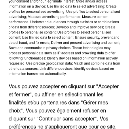
your consent and/or our legitimate interest: Store and/or access
information on a device; Use limited data to select advertising; Create
profiles for personalised advertising; Use profiles to select personalised
advertising; Measure advertising performance; Measure content
performance; Understand audiences through statistics or combinations
of data from different sources; Develop and improve services; Create
profiles to personalise content; Use profiles to select personalised
content; Use limited data to select content; Ensure security, prevent and
detect fraud, and fix errors; Deliver and present advertising and content;
Save and communicate privacy choices. These technologies may
process personal data such as IP address and browsing data to offer
following functionalities: Identify devices based on information actively
requested; Use precise geolocation data; Match and combine data from
APRÈS TOUTES CES CANICULES, LES REFUGES
other data sources; Link different devices; Identify devices based on
DE FAUNE SAUVAGE SONT...
information transmitted automatically.
Vous pouvez accepter en cliquant sur "Accepter
et fermer", ou affiner en sélectionnant les
finalités et/ou partenaires dans "Gérer mes
choix". Vous pouvez également refuser en
cliquant sur "Continuer sans accepter". Vos
préférences ne s'appliqueront que pour ce site.