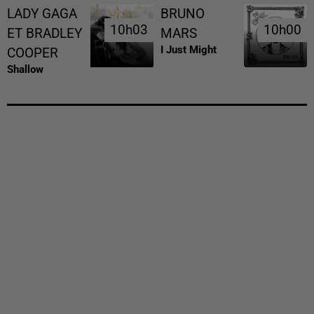
LADY GAGA
BRUNO
10h03
10h03
10h00
10h00
ET BRADLEY
MARS
I Just Might
COOPER
Shallow