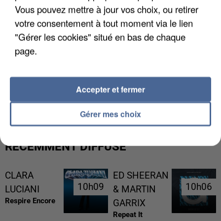
Vous pouvez mettre à jour vos choix, ou retirer
votre consentement à tout moment via le lien
"Gérer les cookies" situé en bas de chaque
page.
L’UN DES FONDATEURS SUPPOSÉS DE LA DZ
Accepter et fermer
MAFIA INTERPELLÉ EN ALGÉRIE
Gérer mes choix
RÉCEMMENT DIFFUSÉ
CLARA
ED SHEERAN
10h09
10h09
10h06
10h06
LUCIANI
& MARTIN
Respire Encore
GARRIX
Repeat It