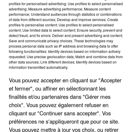
profiles for personalised advertising; Use profiles to select personalised
advertising; Measure advertising performance; Measure content
performance; Understand audiences through statistics or combinations
of data from different sources; Develop and improve services; Create
profiles to personalise content; Use profiles to select personalised
content; Use limited data to select content; Ensure security, prevent and
detect fraud, and fix errors; Deliver and present advertising and content;
Save and communicate privacy choices. These technologies may
process personal data such as IP address and browsing data to offer
following functionalities: Identify devices based on information actively
requested; Use precise geolocation data; Match and combine data from
APRÈS TOUTES CES CANICULES, LES REFUGES
other data sources; Link different devices; Identify devices based on
DE FAUNE SAUVAGE SONT...
information transmitted automatically.
Vous pouvez accepter en cliquant sur "Accepter
et fermer", ou affiner en sélectionnant les
finalités et/ou partenaires dans "Gérer mes
choix". Vous pouvez également refuser en
cliquant sur "Continuer sans accepter". Vos
préférences ne s'appliqueront que pour ce site.
Vous pouvez mettre à jour vos choix, ou retirer