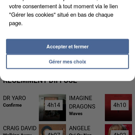
votre consentement à tout moment via le lien
"Gérer les cookies" situé en bas de chaque
page.
L’UN DES FONDATEURS SUPPOSÉS DE LA DZ
Accepter et fermer
MAFIA INTERPELLÉ EN ALGÉRIE
Gérer mes choix
RÉCEMMENT DIFFUSÉ
DR YARO
IMAGINE
4h14
4h14
4h10
4h10
Confirme
DRAGONS
Waves
CRAIG DAVID
ANGELE