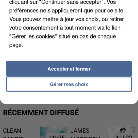
cliquant sur "Continuer sans accepter". Vos
préférences ne s'appliqueront que pour ce site.
Vous pouvez mettre à jour vos choix, ou retirer
votre consentement à tout moment via le lien
"Gérer les cookies" situé en bas de chaque
page.
Accepter et fermer
L’UN DES FONDATEURS SUPPOSÉS DE LA DZ
MAFIA INTERPELLÉ EN ALGÉRIE
Gérer mes choix
RÉCEMMENT DIFFUSÉ
CLEAN
JAMES
11h26
11h26
11h22
11h22