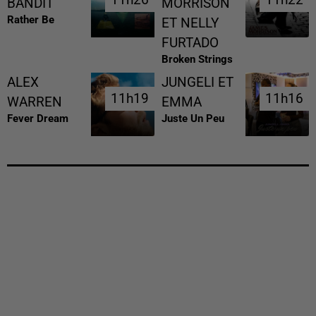
BANDIT
MORRISON
Rather Be
ET NELLY
FURTADO
Broken Strings
ALEX
JUNGELI ET
11h19
11h19
11h16
11h16
WARREN
EMMA
Fever Dream
Juste Un Peu