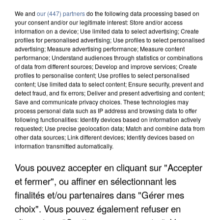
We and
our (447) partners
do the following data processing based on
your consent and/or our legitimate interest: Store and/or access
information on a device; Use limited data to select advertising; Create
profiles for personalised advertising; Use profiles to select personalised
advertising; Measure advertising performance; Measure content
performance; Understand audiences through statistics or combinations
of data from different sources; Develop and improve services; Create
profiles to personalise content; Use profiles to select personalised
content; Use limited data to select content; Ensure security, prevent and
detect fraud, and fix errors; Deliver and present advertising and content;
Save and communicate privacy choices. These technologies may
process personal data such as IP address and browsing data to offer
following functionalities: Identify devices based on information actively
requested; Use precise geolocation data; Match and combine data from
other data sources; Link different devices; Identify devices based on
information transmitted automatically.
APRÈS TOUTES CES CANICULES, LES REFUGES
DE FAUNE SAUVAGE SONT...
Vous pouvez accepter en cliquant sur "Accepter
et fermer", ou affiner en sélectionnant les
finalités et/ou partenaires dans "Gérer mes
choix". Vous pouvez également refuser en