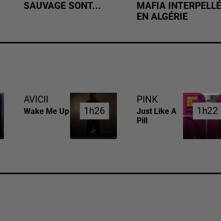
SAUVAGE SONT...
MAFIA INTERPELL
EN ALGÉRIE
AVICII
PINK
1h26
1h26
1h22
1h22
Wake Me Up
Just Like A
Pill