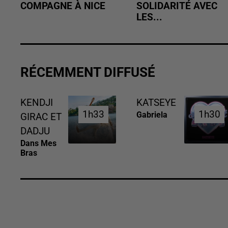
COMPAGNE À NICE
SOLIDARITÉ AVEC
LES...
RÉCEMMENT DIFFUSÉ
KENDJI
KATSEYE
1h33
1h33
1h30
1h30
Gabriela
GIRAC ET
DADJU
Dans Mes
Bras