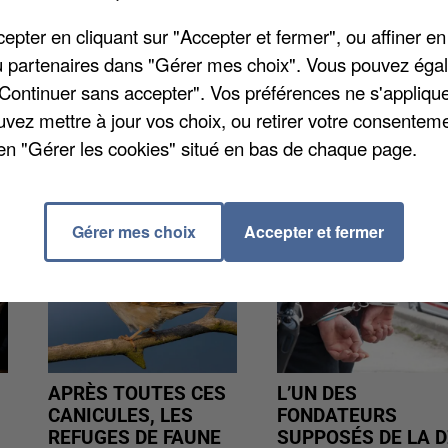
formation d'apprentis proposera de découvrir plus de
et accessibles dès l'âge de 15 ans : boulangerie,
pter en cliquant sur "Accepter et fermer", ou affiner en
 coiffure, esthétique, fleuriste, auto, électricité et
/ou partenaires dans "Gérer mes choix". Vous pouvez éga
'infos
sur le site cfa77.fr
.
"Continuer sans accepter". Vos préférences ne s'appliqu
uvez mettre à jour vos choix, ou retirer votre consenteme
en "Gérer les cookies" situé en bas de chaque page.
Gérer mes choix
Accepter et fermer
APRÈS TOUTES CES
L’UN DES
CANICULES, LES
FONDATEURS
REFUGES DE FAUNE
SUPPOSÉS DE LA D