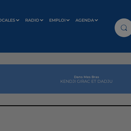
OCALES
RADIO
EMPLOI
AGENDA
Dans Mes Bras
KENDJI GIRAC ET DADJU