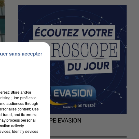
uer sans accepter
erest: Store and/or
tising; Use profiles to
tand audiences through
personalise content; Use
 fraud, and fix errors;
 may process personal
L'HOROSCOPE EVASION
mation actively
vices; Identify devices