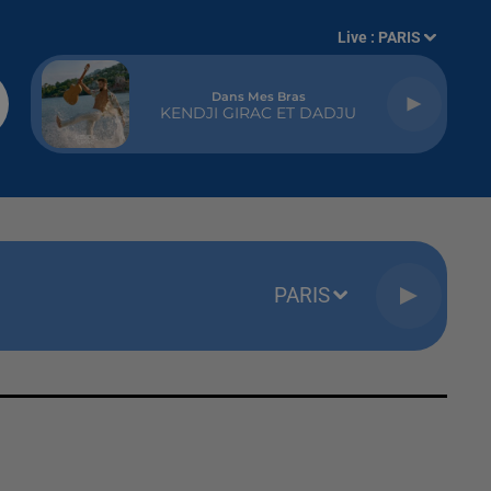
Live :
PARIS
Dans Mes Bras
KENDJI GIRAC ET DADJU
PARIS