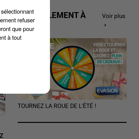
 sélectionnant
ACTUELLEMENT À
Voir plus
lement refuser
GAGNER
eront que pour
nt à tout
TOURNEZ LA ROUE DE L'ÉTÉ !
Z