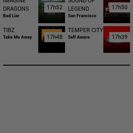
IMAGINE
SOUND OF
17h52
17h52
17h50
17h50
DRAGONS
LEGEND
Bad Liar
San Francisco
TIBZ
TEMPER CITY
17h48
17h48
17h39
17h39
Take Me Away
Self Aware