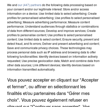
We and
our (447) partners
do the following data processing based on
your consent and/or our legitimate interest: Store and/or access
information on a device; Use limited data to select advertising; Create
profiles for personalised advertising; Use profiles to select personalised
advertising; Measure advertising performance; Measure content
performance; Understand audiences through statistics or combinations
of data from different sources; Develop and improve services; Create
profiles to personalise content; Use profiles to select personalised
content; Use limited data to select content; Ensure security, prevent and
detect fraud, and fix errors; Deliver and present advertising and content;
Save and communicate privacy choices. These technologies may
process personal data such as IP address and browsing data to offer
following functionalities: Identify devices based on information actively
requested; Use precise geolocation data; Match and combine data from
other data sources; Link different devices; Identify devices based on
information transmitted automatically.
APRÈS TOUTES CES CANICULES, LES REFUGES
Vous pouvez accepter en cliquant sur "Accepter
DE FAUNE SAUVAGE SONT...
et fermer", ou affiner en sélectionnant les
finalités et/ou partenaires dans "Gérer mes
choix". Vous pouvez également refuser en
cliquant sur "Continuer sans accepter". Vos