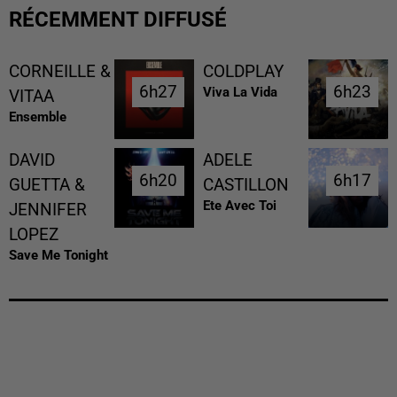
RÉCEMMENT DIFFUSÉ
CORNEILLE &
COLDPLAY
6h27
6h27
6h23
6h23
Viva La Vida
VITAA
Ensemble
DAVID
ADELE
6h20
6h20
6h17
6h17
GUETTA &
CASTILLON
Ete Avec Toi
JENNIFER
LOPEZ
Save Me Tonight