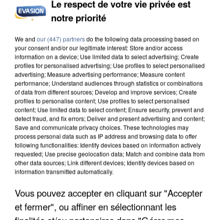
Le respect de votre vie privée est
APRÈS TOUTES CES CANICULES, LES REFUGES
notre priorité
DE FAUNE SAUVAGE SONT...
We and
our (447) partners
do the following data processing based on
your consent and/or our legitimate interest: Store and/or access
information on a device; Use limited data to select advertising; Create
profiles for personalised advertising; Use profiles to select personalised
advertising; Measure advertising performance; Measure content
performance; Understand audiences through statistics or combinations
of data from different sources; Develop and improve services; Create
profiles to personalise content; Use profiles to select personalised
content; Use limited data to select content; Ensure security, prevent and
detect fraud, and fix errors; Deliver and present advertising and content;
Save and communicate privacy choices. These technologies may
process personal data such as IP address and browsing data to offer
following functionalities: Identify devices based on information actively
requested; Use precise geolocation data; Match and combine data from
other data sources; Link different devices; Identify devices based on
information transmitted automatically.
Vous pouvez accepter en cliquant sur "Accepter
L’UN DES FONDATEURS SUPPOSÉS DE LA DZ
et fermer", ou affiner en sélectionnant les
MAFIA INTERPELLÉ EN ALGÉRIE