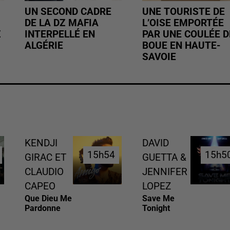
UN SECOND CADRE
UNE TOURISTE DE
DE LA DZ MAFIA
L’OISE EMPORTÉE
Z
INTERPELLÉ EN
PAR UNE COULÉE D
ALGÉRIE
BOUE EN HAUTE-
SAVOIE
KENDJI
DAVID
15h54
15h54
15h5
15h5
GIRAC ET
GUETTA &
CLAUDIO
JENNIFER
CAPEO
LOPEZ
Que Dieu Me
Save Me
Pardonne
Tonight