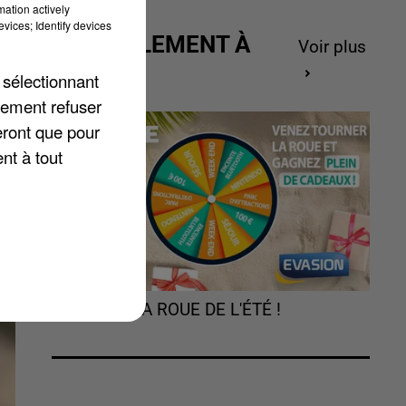
mation actively
vices; Identify devices
ge
ACTUELLEMENT À
Voir plus
58
GAGNER
 sélectionnant
et
lement refuser
eront que pour
nt à tout
TOURNEZ LA ROUE DE L'ÉTÉ !