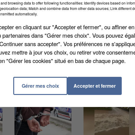
and browsing data to offer following functionalities: Identify devices based on infor
é hier lors de la journée nationale des sapeurs-
eolocation data; Match and combine data from other data sources; Link different de
las a reçu la médaille d’honneur pour acte de coura
nsmitted automatically.
t jeté dans la Somme pour secourir une conductrice de 
pter en cliquant sur "Accepter et fermer", ou affiner en
le quartier Saint-Leu. Le SDIS a salué son sang-froid 
/ou partenaires dans "Gérer mes choix". Vous pouvez éga
"Continuer sans accepter". Vos préférences ne s'appliqu
uvez mettre à jour vos choix, ou retirer votre consenteme
en "Gérer les cookies" situé en bas de chaque page.
Gérer mes choix
Accepter et fermer