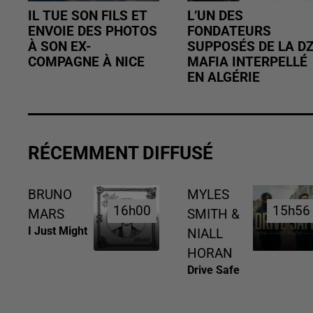
IL TUE SON FILS ET
L’UN DES
ENVOIE DES PHOTOS
FONDATEURS
À SON EX-
SUPPOSÉS DE LA D
COMPAGNE À NICE
MAFIA INTERPELLÉ
EN ALGÉRIE
RÉCEMMENT DIFFUSÉ
BRUNO
MYLES
16h00
16h00
15h56
15h56
MARS
SMITH &
I Just Might
NIALL
HORAN
Drive Safe