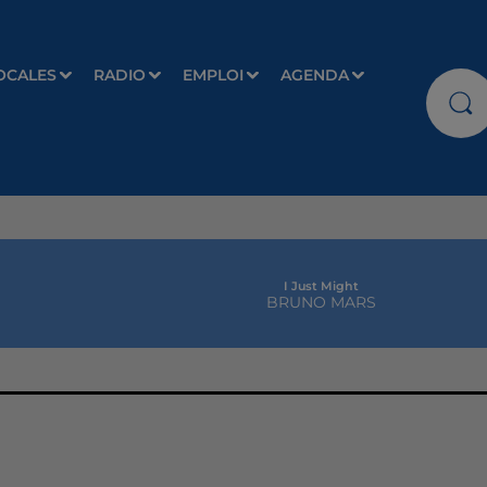
OCALES
RADIO
EMPLOI
AGENDA
I Just Might
BRUNO MARS