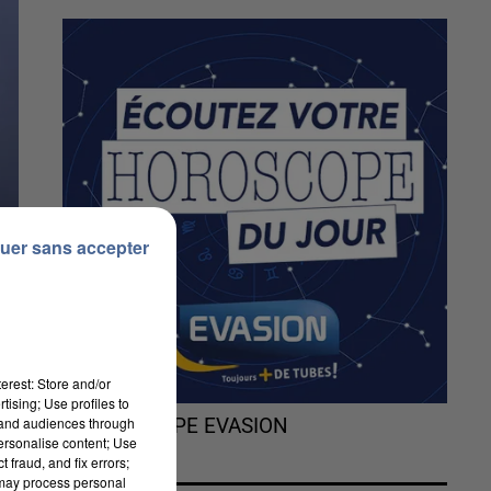
uer sans accepter
erest: Store and/or
tising; Use profiles to
tand audiences through
L'HOROSCOPE EVASION
personalise content; Use
 fraud, and fix errors;
 may process personal