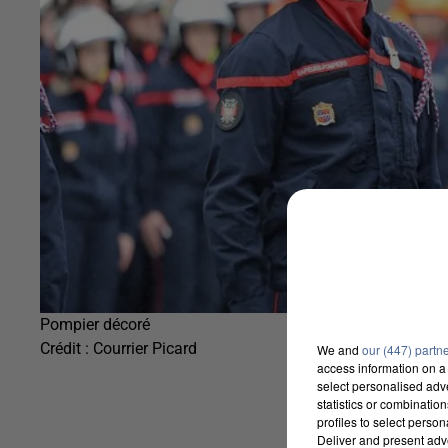
Pompier décoré
Crédit :
Courrier Picard
We and
our (447) partn
access information on a 
select personalised ad
statistics or combinatio
profiles to select person
Deliver and present adv