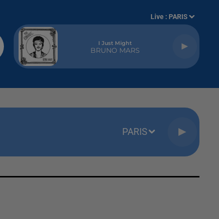
Live :
PARIS
I Just Might
BRUNO MARS
PARIS