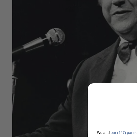
We and
our (447) partn