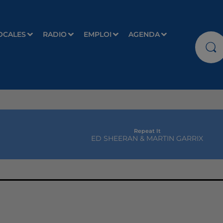
OCALES
RADIO
EMPLOI
AGENDA
Repeat It
ED SHEERAN & MARTIN GARRIX