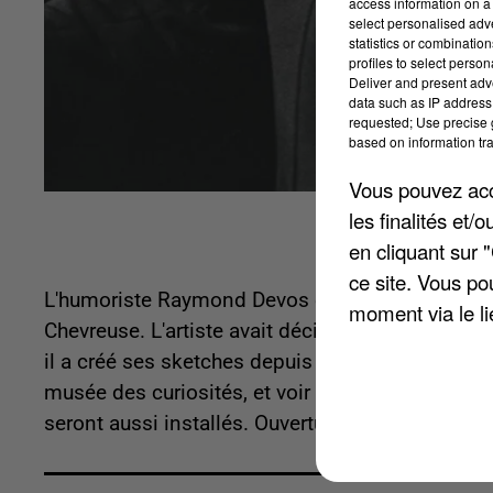
access information on a 
select personalised ad
statistics or combinatio
profiles to select person
Deliver and present adv
data such as IP address 
requested; Use precise g
based on information tra
Vous pouvez acce
les finalités et
en cliquant sur 
ce site. Vous po
L'humoriste Raymond Devos est décédé il y a di
moment via le li
Chevreuse. L'artiste avait décidé avant sa disp
il a créé ses sketches depuis 1963. A partir du
musée des curiosités, et voir les objets utilisé
seront aussi installés. Ouverture prévue du musé