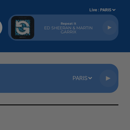
Live :
PARIS
Repeat It
ED SHEERAN & MARTIN
GARRIX
PARIS