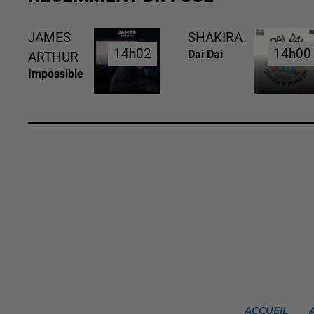
JAMES
SHAKIRA
14h02
14h02
14h00
14h00
Dai Dai
ARTHUR
Impossible
ACCUEIL