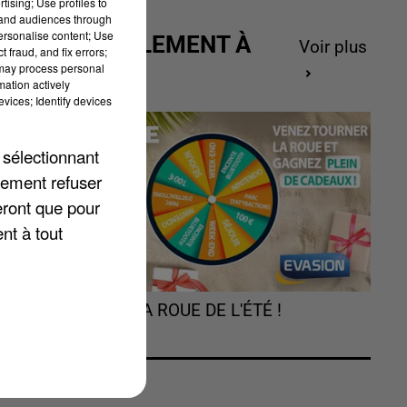
tising; Use profiles to
tand audiences through
personalise content; Use
ACTUELLEMENT À
Voir plus
 fraud, and fix errors;
GAGNER
 may process personal
mation actively
vices; Identify devices
 sélectionnant
lement refuser
eront que pour
nt à tout
-
où
n
TOURNEZ LA ROUE DE L'ÉTÉ !
s