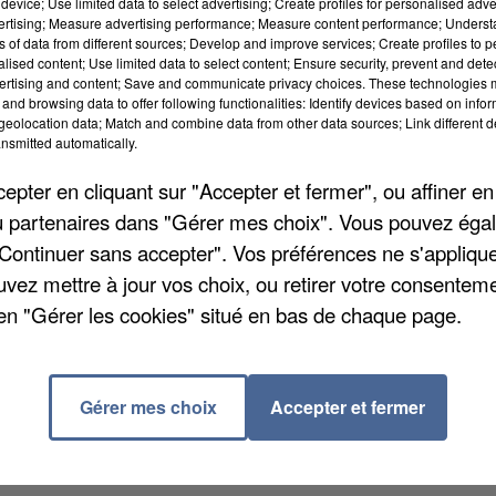
device; Use limited data to select advertising; Create profiles for personalised adver
vertising; Measure advertising performance; Measure content performance; Unders
ns of data from different sources; Develop and improve services; Create profiles to 
alised content; Use limited data to select content; Ensure security, prevent and detect
ertising and content; Save and communicate privacy choices. These technologies
and browsing data to offer following functionalities: Identify devices based on infor
eolocation data; Match and combine data from other data sources; Link different de
nsmitted automatically.
pter en cliquant sur "Accepter et fermer", ou affiner en
/ou partenaires dans "Gérer mes choix". Vous pouvez éga
"Continuer sans accepter". Vos préférences ne s'appliqu
uvez mettre à jour vos choix, ou retirer votre consenteme
x ans dans la commune yvelinoise de Saint-Rémy-lès
en "Gérer les cookies" situé en bas de chaque page.
arition d'ouvrir un musée au sein même de sa maison, 
 15 novembre 2016, on pourra visiter son bureau et so
s lors de ses spectacles. Des éléments vidéos et audio
Gérer mes choix
Accepter et fermer
e lundi prochain.