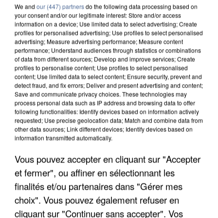
We and
our (447) partners
do the following data processing based on
your consent and/or our legitimate interest: Store and/or access
information on a device; Use limited data to select advertising; Create
profiles for personalised advertising; Use profiles to select personalised
advertising; Measure advertising performance; Measure content
performance; Understand audiences through statistics or combinations
of data from different sources; Develop and improve services; Create
profiles to personalise content; Use profiles to select personalised
content; Use limited data to select content; Ensure security, prevent and
detect fraud, and fix errors; Deliver and present advertising and content;
Save and communicate privacy choices. These technologies may
process personal data such as IP address and browsing data to offer
following functionalities: Identify devices based on information actively
requested; Use precise geolocation data; Match and combine data from
other data sources; Link different devices; Identify devices based on
information transmitted automatically.
UNE TOURISTE DE L’OISE EMPORTÉE PAR UNE
Vous pouvez accepter en cliquant sur "Accepter
COULÉE DE BOUE EN HAUTE-SAVOIE
et fermer", ou affiner en sélectionnant les
finalités et/ou partenaires dans "Gérer mes
choix". Vous pouvez également refuser en
cliquant sur "Continuer sans accepter". Vos