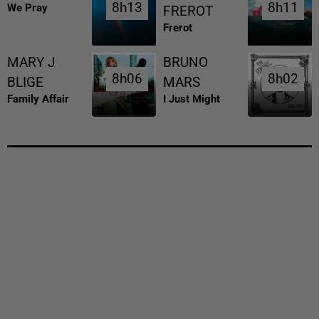
8h13
8h13
8h11
8h11
We Pray
FREROT
Frerot
MARY J
BRUNO
8h06
8h06
8h02
8h02
BLIGE
MARS
Family Affair
I Just Might