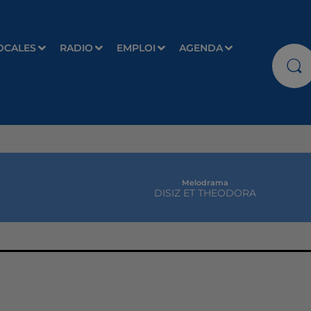
OCALES
RADIO
EMPLOI
AGENDA
Melodrama
DISIZ ET THEODORA