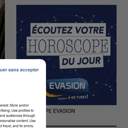
uer sans accepter
erest: Store and/or
tising; Use profiles to
L'HOROSCOPE EVASION
tand audiences through
personalise content; Use
Ce
 fraud, and fix errors;