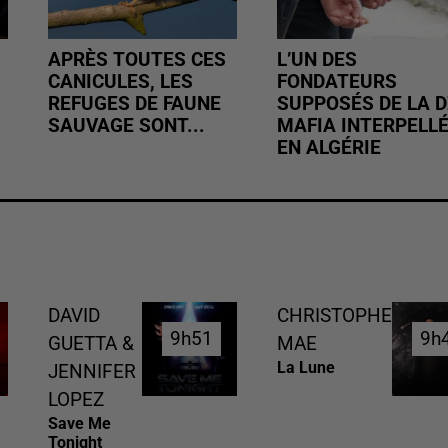
APRÈS TOUTES CES
L’UN DES
CANICULES, LES
FONDATEURS
REFUGES DE FAUNE
SUPPOSÉS DE LA D
SAUVAGE SONT...
MAFIA INTERPELL
EN ALGÉRIE
DAVID
CHRISTOPHE
9h51
9h51
9h
9h
GUETTA &
MAE
La Lune
JENNIFER
LOPEZ
Save Me
Tonight