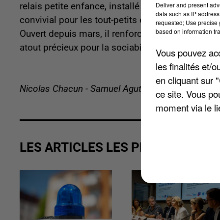
Deliver and present adv
relais petite enfance, installé dans l’ancienne é
data such as IP address 
convivial pour les tout-petits et un espace d’éc
requested; Use precise g
based on information tra
Ouvert depuis mars, il renforce l’offre de servi
atout précieux pour la sociabilisation des enfant
Vous pouvez acce
les finalités et
en cliquant sur 
Nicolas Chacun - Samuel Agutter
ce site. Vous po
moment via le li
LES ARTICLES LES PLUS VUS