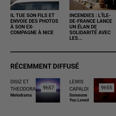
IL TUE SON FILS ET
INCENDIES : L’ÎLE-
ENVOIE DES PHOTOS
DE-FRANCE LANCE
À SON EX-
UN ÉLAN DE
COMPAGNE À NICE
SOLIDARITÉ AVEC
LES...
RÉCEMMENT DIFFUSÉ
DISIZ ET
LEWIS
9h57
9h57
9h55
9h55
THEODORA
CAPALDI
Melodrama
Someone
You Loved