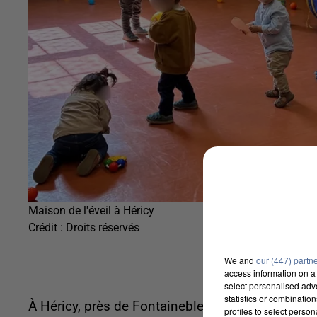
Maison de l'éveil à Héricy
Crédit :
Droits réservés
We and
our (447) partn
access information on a 
select personalised ad
statistics or combinatio
À Héricy, près de Fontainebleau, une Maison de l
profiles to select person