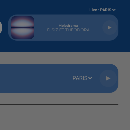
Live :
PARIS
Melodrama
DISIZ ET THEODORA
PARIS