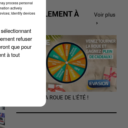
 may process personal
mation actively
.
ACTUELLEMENT À
vices; Identify devices
Voir plus
Un
GAGNER
 sélectionnant
lement refuser
eront que pour
nt à tout
TOURNEZ LA ROUE DE L'ÉTÉ !