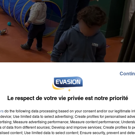
Contin
Le respect de votre vie privée est notre priorité
ers
do the following data processing based on your consent and/or our legitimate int
device; Use limited data to select advertising; Create profiles for personalised adver
vertising; Measure advertising performance; Measure content performance; Unders
ns of data from different sources; Develop and improve services; Create profiles to 
’éveil officiellement inaugurée la semaine dernière. 
alised content; Use limited data to select content; Ensure security, prevent and detect