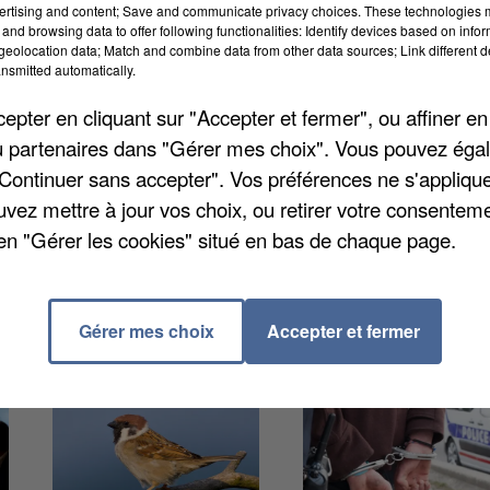
ertising and content; Save and communicate privacy choices. These technologies
cole du Groupe scolaire 3, offre un cadre d’accueil
and browsing data to offer following functionalities: Identify devices based on infor
hanges pour les professionnelles de la garde d’enfants
eolocation data; Match and combine data from other data sources; Link different de
nsmitted automatically.
ces en complément du Lieu d’accueil enfants-parents. 
s.
pter en cliquant sur "Accepter et fermer", ou affiner en
/ou partenaires dans "Gérer mes choix". Vous pouvez éga
"Continuer sans accepter". Vos préférences ne s'appliqu
uvez mettre à jour vos choix, ou retirer votre consenteme
en "Gérer les cookies" situé en bas de chaque page.
Gérer mes choix
Accepter et fermer