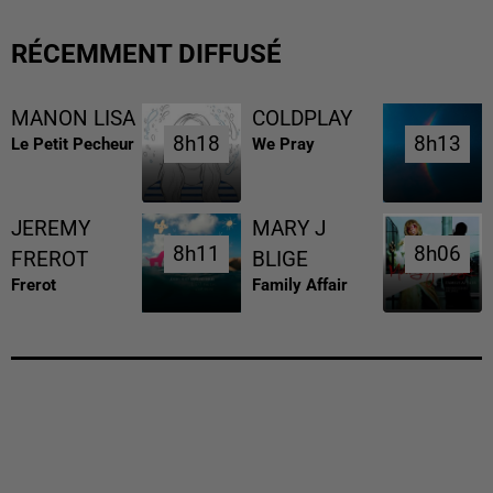
RÉCEMMENT DIFFUSÉ
MANON LISA
COLDPLAY
8h18
8h18
8h13
8h13
Le Petit Pecheur
We Pray
JEREMY
MARY J
8h11
8h11
8h06
8h06
FREROT
BLIGE
Frerot
Family Affair