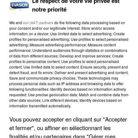
Le respect de votre vie privée est
notre priorité
UN SECOND CADRE DE LA DZ MAFIA
INTERPELLÉ EN ALGÉRIE
We and
our (447) partners
do the following data processing based on
your consent and/or our legitimate interest: Store and/or access
information on a device; Use limited data to select advertising; Create
profiles for personalised advertising; Use profiles to select personalised
advertising; Measure advertising performance; Measure content
performance; Understand audiences through statistics or combinations
of data from different sources; Develop and improve services; Create
profiles to personalise content; Use profiles to select personalised
content; Use limited data to select content; Ensure security, prevent and
detect fraud, and fix errors; Deliver and present advertising and content;
Save and communicate privacy choices. These technologies may
process personal data such as IP address and browsing data to offer
following functionalities: Identify devices based on information actively
requested; Use precise geolocation data; Match and combine data from
other data sources; Link different devices; Identify devices based on
information transmitted automatically.
Vous pouvez accepter en cliquant sur "Accepter
et fermer", ou affiner en sélectionnant les
UNE TOURISTE DE L’OISE EMPORTÉE PAR UNE
finalités et/ou partenaires dans "Gérer mes