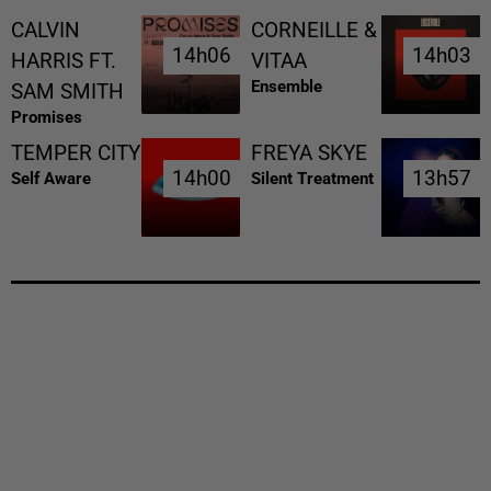
CALVIN
CORNEILLE &
14h06
14h06
14h03
14h03
HARRIS FT.
VITAA
Ensemble
SAM SMITH
Promises
TEMPER CITY
FREYA SKYE
14h00
14h00
13h57
13h57
Self Aware
Silent Treatment