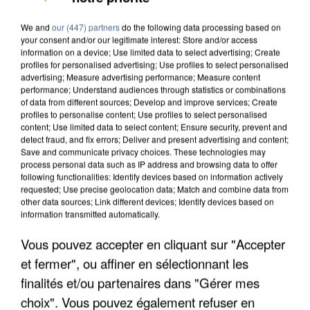
We and
our (447) partners
do the following data processing based on
your consent and/or our legitimate interest: Store and/or access
information on a device; Use limited data to select advertising; Create
profiles for personalised advertising; Use profiles to select personalised
advertising; Measure advertising performance; Measure content
performance; Understand audiences through statistics or combinations
of data from different sources; Develop and improve services; Create
profiles to personalise content; Use profiles to select personalised
content; Use limited data to select content; Ensure security, prevent and
detect fraud, and fix errors; Deliver and present advertising and content;
Save and communicate privacy choices. These technologies may
process personal data such as IP address and browsing data to offer
following functionalities: Identify devices based on information actively
requested; Use precise geolocation data; Match and combine data from
other data sources; Link different devices; Identify devices based on
information transmitted automatically.
Vous pouvez accepter en cliquant sur "Accepter
APRÈS TOUTES CES CANICULES, LES REFUGES
DE FAUNE SAUVAGE SONT...
et fermer", ou affiner en sélectionnant les
finalités et/ou partenaires dans "Gérer mes
choix". Vous pouvez également refuser en