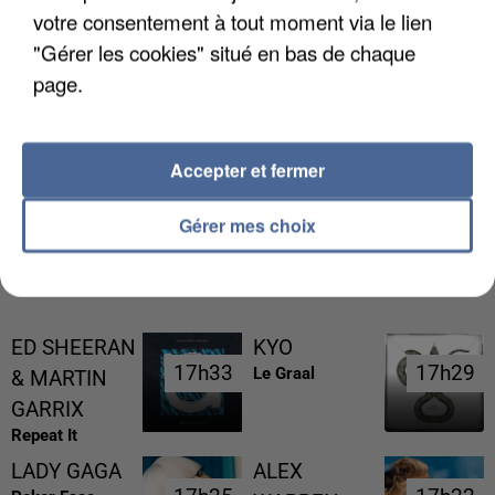
votre consentement à tout moment via le lien
"Gérer les cookies" situé en bas de chaque
page.
L’UN DES FONDATEURS SUPPOSÉS DE LA DZ
MAFIA INTERPELLÉ EN ALGÉRIE
Accepter et fermer
Gérer mes choix
RÉCEMMENT DIFFUSÉ
ED SHEERAN
KYO
17h33
17h33
17h29
17h29
Le Graal
& MARTIN
GARRIX
Repeat It
LADY GAGA
ALEX