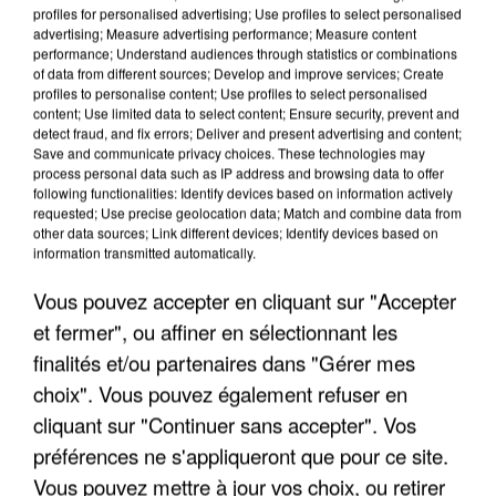
profiles for personalised advertising; Use profiles to select personalised
advertising; Measure advertising performance; Measure content
performance; Understand audiences through statistics or combinations
of data from different sources; Develop and improve services; Create
profiles to personalise content; Use profiles to select personalised
content; Use limited data to select content; Ensure security, prevent and
detect fraud, and fix errors; Deliver and present advertising and content;
Save and communicate privacy choices. These technologies may
process personal data such as IP address and browsing data to offer
following functionalities: Identify devices based on information actively
APRÈS TOUTES CES CANICULES, LES REFUGES
requested; Use precise geolocation data; Match and combine data from
DE FAUNE SAUVAGE SONT...
other data sources; Link different devices; Identify devices based on
information transmitted automatically.
Vous pouvez accepter en cliquant sur "Accepter
et fermer", ou affiner en sélectionnant les
finalités et/ou partenaires dans "Gérer mes
choix". Vous pouvez également refuser en
cliquant sur "Continuer sans accepter". Vos
préférences ne s'appliqueront que pour ce site.
Vous pouvez mettre à jour vos choix, ou retirer