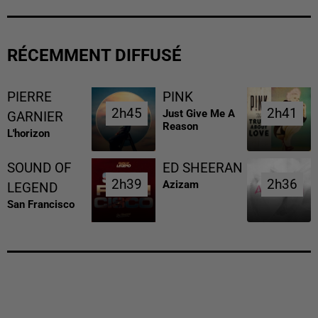
RÉCEMMENT DIFFUSÉ
PIERRE
PINK
2h45
2h45
2h41
2h41
Just Give Me A
GARNIER
Reason
L'horizon
SOUND OF
ED SHEERAN
2h39
2h39
2h36
2h36
Azizam
LEGEND
San Francisco