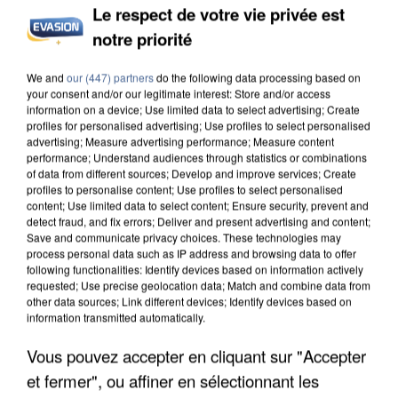
Le respect de votre vie privée est
notre priorité
INCENDIES : L’ÎLE-DE-FRANCE LANCE UN ÉLAN
We and
our (447) partners
do the following data processing based on
DE SOLIDARITÉ AVEC LES...
your consent and/or our legitimate interest: Store and/or access
information on a device; Use limited data to select advertising; Create
profiles for personalised advertising; Use profiles to select personalised
advertising; Measure advertising performance; Measure content
performance; Understand audiences through statistics or combinations
of data from different sources; Develop and improve services; Create
profiles to personalise content; Use profiles to select personalised
content; Use limited data to select content; Ensure security, prevent and
detect fraud, and fix errors; Deliver and present advertising and content;
Save and communicate privacy choices. These technologies may
process personal data such as IP address and browsing data to offer
following functionalities: Identify devices based on information actively
requested; Use precise geolocation data; Match and combine data from
other data sources; Link different devices; Identify devices based on
information transmitted automatically.
Vous pouvez accepter en cliquant sur "Accepter
et fermer", ou affiner en sélectionnant les