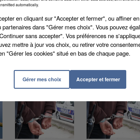
goire de Montreuil a été mise en examen pour
nsmitted automatically.
ns, après s’être dénoncée au commissariat. Son
pter en cliquant sur "Accepter et fermer", ou affiner en
icité et détention d’images pédopornographiques.
/ou partenaires dans "Gérer mes choix". Vous pouvez éga
judiciaire, avec interdiction d’exercer auprès de
"Continuer sans accepter". Vos préférences ne s'appliqu
té suspendue par l’hôpital, à titre conservatoire.
uvez mettre à jour vos choix, ou retirer votre consenteme
en "Gérer les cookies" situé en bas de chaque page.
Gérer mes choix
Accepter et fermer