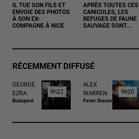
IL TUE SON FILS ET
APRÈS TOUTES CES
ENVOIE DES PHOTOS
CANICULES, LES
À SON EX-
REFUGES DE FAUNE
COMPAGNE À NICE
SAUVAGE SONT...
RÉCEMMENT DIFFUSÉ
GEORGE
ALEX
9h22
9h22
9h20
9h20
EZRA
WARREN
Budapest
Fever Dream