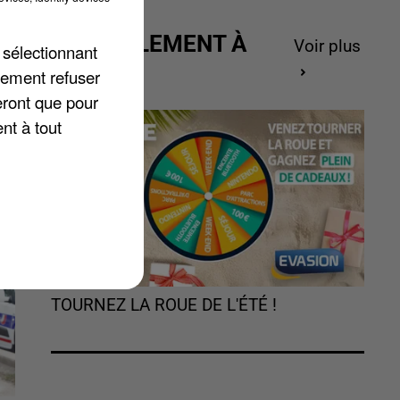
ACTUELLEMENT À
Voir plus
 sélectionnant
GAGNER
lement refuser
eront que pour
nt à tout
TOURNEZ LA ROUE DE L'ÉTÉ !