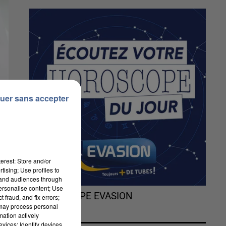
uer sans accepter
erest: Store and/or
tising; Use profiles to
tand audiences through
personalise content; Use
L'HOROSCOPE EVASION
 fraud, and fix errors;
 may process personal
mation actively
vices; Identify devices