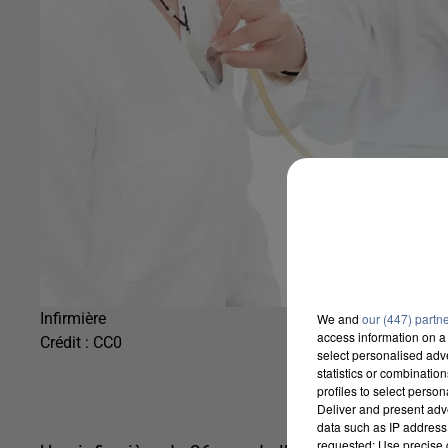
Infirmière
We and
our (447) partn
access information on a 
Crédit :
CC0
select personalised ad
statistics or combinatio
profiles to select person
Deliver and present adv
data such as IP address 
requested; Use precise g