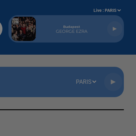
Live :
PARIS
Budapest
GEORGE EZRA
PARIS