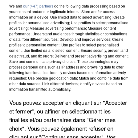
We and
our (447) partners
do the following data processing based on
your consent and/or our legitimate interest: Store and/or access
information on a device; Use limited data to select advertising; Create
profiles for personalised advertising; Use profiles to select personalised
advertising; Measure advertising performance; Measure content
performance; Understand audiences through statistics or combinations
of data from different sources; Develop and improve services; Create
profiles to personalise content; Use profiles to select personalised
content; Use limited data to select content; Ensure security, prevent and
detect fraud, and fix errors; Deliver and present advertising and content;
Save and communicate privacy choices. These technologies may
process personal data such as IP address and browsing data to offer
following functionalities: Identify devices based on information actively
requested; Use precise geolocation data; Match and combine data from
other data sources; Link different devices; Identify devices based on
information transmitted automatically.
UN SECOND CADRE DE LA DZ MAFIA
Vous pouvez accepter en cliquant sur "Accepter
INTERPELLÉ EN ALGÉRIE
et fermer", ou affiner en sélectionnant les
finalités et/ou partenaires dans "Gérer mes
choix". Vous pouvez également refuser en
cliquant sur "Continuer sans accepter". Vos