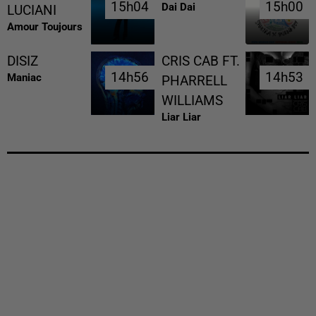
15h04
15h04
15h00
15h00
Dai Dai
LUCIANI
Amour Toujours
DISIZ
CRIS CAB FT.
14h56
14h56
14h53
14h53
Maniac
PHARRELL
WILLIAMS
Liar Liar