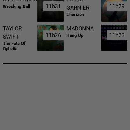
11h31
11h31
11h29
11h29
Wrecking Ball
GARNIER
L'horizon
TAYLOR
MADONNA
11h26
11h26
11h23
11h23
Hung Up
SWIFT
The Fate Of
Ophelia