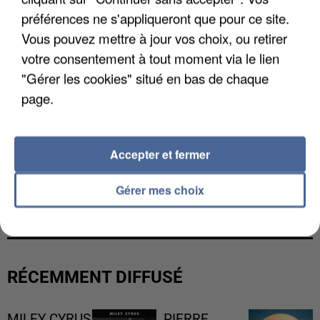
préférences ne s'appliqueront que pour ce site.
Vous pouvez mettre à jour vos choix, ou retirer
votre consentement à tout moment via le lien
"Gérer les cookies" situé en bas de chaque
page.
Accepter et fermer
LES DONNÉES DE 300 000 CLIENTS DÉROBÉES À
Gérer mes choix
INTERMARCHÉ APRÈS UNE...
RÉCEMMENT DIFFUSÉ
MILEY CYRUS
PIERRE