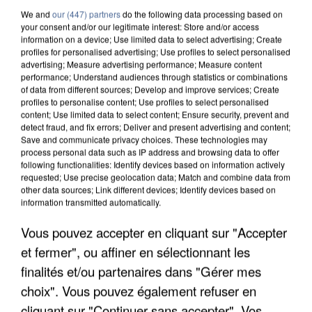
We and
our (447) partners
do the following data processing based on
your consent and/or our legitimate interest: Store and/or access
information on a device; Use limited data to select advertising; Create
profiles for personalised advertising; Use profiles to select personalised
advertising; Measure advertising performance; Measure content
performance; Understand audiences through statistics or combinations
of data from different sources; Develop and improve services; Create
profiles to personalise content; Use profiles to select personalised
content; Use limited data to select content; Ensure security, prevent and
detect fraud, and fix errors; Deliver and present advertising and content;
Save and communicate privacy choices. These technologies may
process personal data such as IP address and browsing data to offer
following functionalities: Identify devices based on information actively
requested; Use precise geolocation data; Match and combine data from
other data sources; Link different devices; Identify devices based on
information transmitted automatically.
UNE TOURISTE DE L’OISE EMPORTÉE PAR UNE
Vous pouvez accepter en cliquant sur "Accepter
COULÉE DE BOUE EN HAUTE-SAVOIE
et fermer", ou affiner en sélectionnant les
finalités et/ou partenaires dans "Gérer mes
choix". Vous pouvez également refuser en
cliquant sur "Continuer sans accepter". Vos