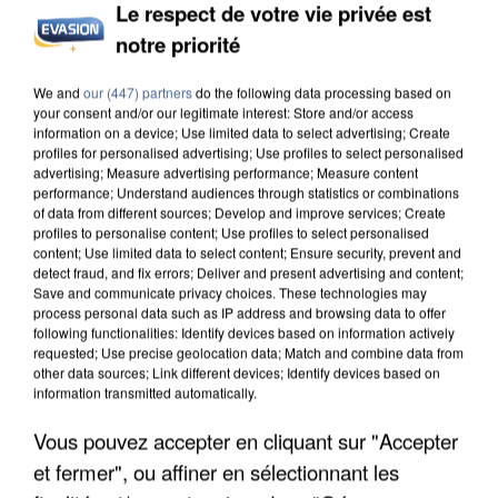
Le respect de votre vie privée est
notre priorité
UN SECOND CADRE DE LA DZ MAFIA
We and
our (447) partners
do the following data processing based on
INTERPELLÉ EN ALGÉRIE
your consent and/or our legitimate interest: Store and/or access
information on a device; Use limited data to select advertising; Create
profiles for personalised advertising; Use profiles to select personalised
advertising; Measure advertising performance; Measure content
performance; Understand audiences through statistics or combinations
of data from different sources; Develop and improve services; Create
profiles to personalise content; Use profiles to select personalised
content; Use limited data to select content; Ensure security, prevent and
detect fraud, and fix errors; Deliver and present advertising and content;
Save and communicate privacy choices. These technologies may
process personal data such as IP address and browsing data to offer
following functionalities: Identify devices based on information actively
requested; Use precise geolocation data; Match and combine data from
other data sources; Link different devices; Identify devices based on
information transmitted automatically.
Vous pouvez accepter en cliquant sur "Accepter
et fermer", ou affiner en sélectionnant les