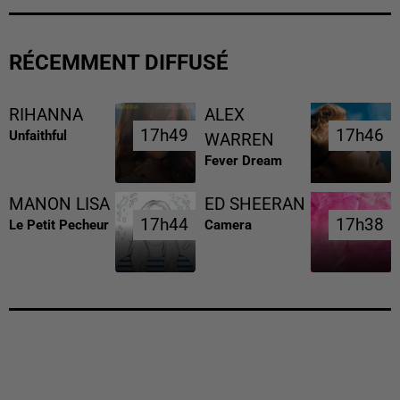
RÉCEMMENT DIFFUSÉ
RIHANNA
ALEX
17h49
17h49
17h46
17h46
Unfaithful
WARREN
Fever Dream
MANON LISA
ED SHEERAN
17h44
17h44
17h38
17h38
Le Petit Pecheur
Camera