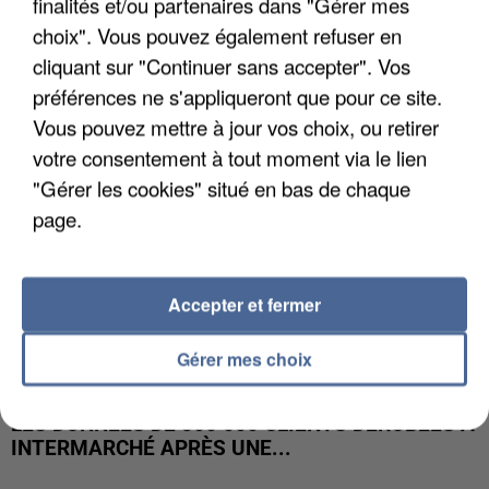
finalités et/ou partenaires dans "Gérer mes
UNE TOURISTE DE L’OISE EMPORTÉE PAR UNE
COULÉE DE BOUE EN HAUTE-SAVOIE
choix". Vous pouvez également refuser en
cliquant sur "Continuer sans accepter". Vos
préférences ne s'appliqueront que pour ce site.
Vous pouvez mettre à jour vos choix, ou retirer
votre consentement à tout moment via le lien
"Gérer les cookies" situé en bas de chaque
page.
Accepter et fermer
Gérer mes choix
LES DONNÉES DE 300 000 CLIENTS DÉROBÉES À
INTERMARCHÉ APRÈS UNE...