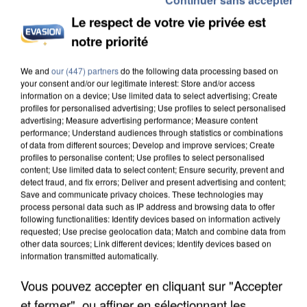
Le respect de votre vie privée est
notre priorité
APRÈS TOUTES CES CANICULES, LES REFUGES
DE FAUNE SAUVAGE SONT...
We and
our (447) partners
do the following data processing based on
your consent and/or our legitimate interest: Store and/or access
information on a device; Use limited data to select advertising; Create
profiles for personalised advertising; Use profiles to select personalised
advertising; Measure advertising performance; Measure content
performance; Understand audiences through statistics or combinations
of data from different sources; Develop and improve services; Create
profiles to personalise content; Use profiles to select personalised
content; Use limited data to select content; Ensure security, prevent and
detect fraud, and fix errors; Deliver and present advertising and content;
Save and communicate privacy choices. These technologies may
process personal data such as IP address and browsing data to offer
following functionalities: Identify devices based on information actively
requested; Use precise geolocation data; Match and combine data from
other data sources; Link different devices; Identify devices based on
information transmitted automatically.
Vous pouvez accepter en cliquant sur "Accepter
et fermer", ou affiner en sélectionnant les