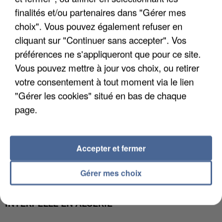
L’UN DES FONDATEURS SUPPOSÉS DE LA DZ
finalités et/ou partenaires dans "Gérer mes
MAFIA INTERPELLÉ EN ALGÉRIE
choix". Vous pouvez également refuser en
cliquant sur "Continuer sans accepter". Vos
préférences ne s'appliqueront que pour ce site.
Vous pouvez mettre à jour vos choix, ou retirer
votre consentement à tout moment via le lien
"Gérer les cookies" situé en bas de chaque
page.
Accepter et fermer
Gérer mes choix
UN SECOND CADRE DE LA DZ MAFIA
INTERPELLÉ EN ALGÉRIE