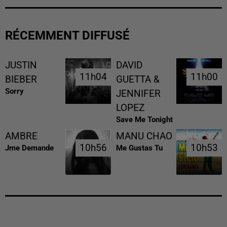
RÉCEMMENT DIFFUSÉ
JUSTIN
DAVID
11h04
11h04
11h00
11h00
BIEBER
GUETTA &
Sorry
JENNIFER
LOPEZ
Save Me Tonight
AMBRE
MANU CHAO
10h56
10h56
10h53
10h53
Jme Demande
Me Gustas Tu