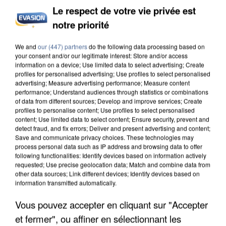
Le respect de votre vie privée est
notre priorité
INCENDIES : L’ÎLE-DE-FRANCE LANCE UN ÉLAN
DE SOLIDARITÉ AVEC LES...
We and
our (447) partners
do the following data processing based on
your consent and/or our legitimate interest: Store and/or access
information on a device; Use limited data to select advertising; Create
profiles for personalised advertising; Use profiles to select personalised
advertising; Measure advertising performance; Measure content
performance; Understand audiences through statistics or combinations
of data from different sources; Develop and improve services; Create
profiles to personalise content; Use profiles to select personalised
content; Use limited data to select content; Ensure security, prevent and
detect fraud, and fix errors; Deliver and present advertising and content;
Save and communicate privacy choices. These technologies may
process personal data such as IP address and browsing data to offer
following functionalities: Identify devices based on information actively
requested; Use precise geolocation data; Match and combine data from
other data sources; Link different devices; Identify devices based on
information transmitted automatically.
Vous pouvez accepter en cliquant sur "Accepter
et fermer", ou affiner en sélectionnant les