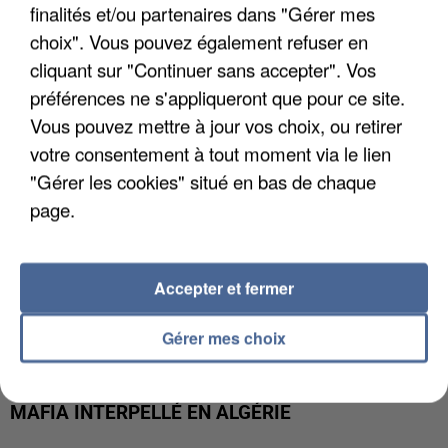
APRÈS TOUTES CES CANICULES, LES REFUGES
finalités et/ou partenaires dans "Gérer mes
DE FAUNE SAUVAGE SONT...
choix". Vous pouvez également refuser en
cliquant sur "Continuer sans accepter". Vos
préférences ne s'appliqueront que pour ce site.
Vous pouvez mettre à jour vos choix, ou retirer
votre consentement à tout moment via le lien
"Gérer les cookies" situé en bas de chaque
page.
Accepter et fermer
Gérer mes choix
L’UN DES FONDATEURS SUPPOSÉS DE LA DZ
MAFIA INTERPELLÉ EN ALGÉRIE