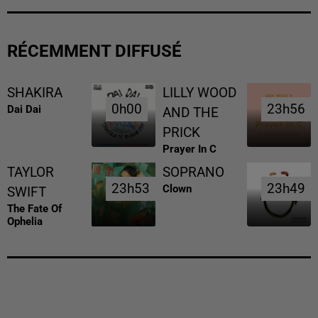
RÉCEMMENT DIFFUSÉ
SHAKIRA
LILLY WOOD
0h00
0h00
23h56
23h56
Dai Dai
AND THE
PRICK
Prayer In C
TAYLOR
SOPRANO
23h53
23h53
23h49
23h49
Clown
SWIFT
The Fate Of
Ophelia