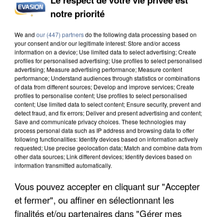
notre priorité
L’UN DES FONDATEURS SUPPOSÉS DE LA DZ
MAFIA INTERPELLÉ EN ALGÉRIE
We and
our (447) partners
do the following data processing based on
your consent and/or our legitimate interest: Store and/or access
information on a device; Use limited data to select advertising; Create
profiles for personalised advertising; Use profiles to select personalised
advertising; Measure advertising performance; Measure content
performance; Understand audiences through statistics or combinations
of data from different sources; Develop and improve services; Create
profiles to personalise content; Use profiles to select personalised
content; Use limited data to select content; Ensure security, prevent and
detect fraud, and fix errors; Deliver and present advertising and content;
Save and communicate privacy choices. These technologies may
process personal data such as IP address and browsing data to offer
following functionalities: Identify devices based on information actively
requested; Use precise geolocation data; Match and combine data from
other data sources; Link different devices; Identify devices based on
information transmitted automatically.
Vous pouvez accepter en cliquant sur "Accepter
et fermer", ou affiner en sélectionnant les
UN SECOND CADRE DE LA DZ MAFIA
finalités et/ou partenaires dans "Gérer mes
INTERPELLÉ EN ALGÉRIE