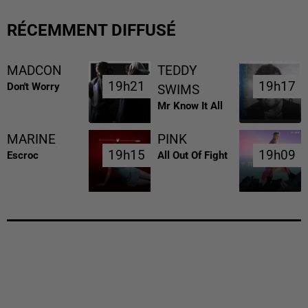
RÉCEMMENT DIFFUSÉ
MADCON
TEDDY
19h21
19h21
19h17
19h17
Don't Worry
SWIMS
Mr Know It All
MARINE
PINK
19h15
19h15
19h09
19h09
Escroc
All Out Of Fight