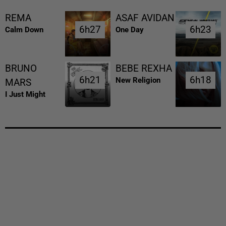
REMA
ASAF AVIDAN
6h27
6h27
6h23
6h23
Calm Down
One Day
BRUNO
BEBE REXHA
6h21
6h21
6h18
6h18
New Religion
MARS
I Just Might