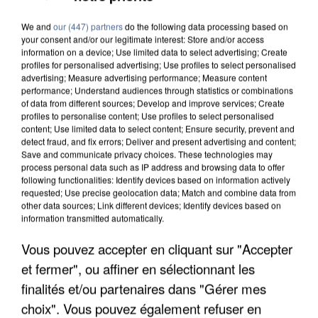
We and
our (447) partners
do the following data processing based on
your consent and/or our legitimate interest: Store and/or access
information on a device; Use limited data to select advertising; Create
profiles for personalised advertising; Use profiles to select personalised
advertising; Measure advertising performance; Measure content
performance; Understand audiences through statistics or combinations
of data from different sources; Develop and improve services; Create
profiles to personalise content; Use profiles to select personalised
content; Use limited data to select content; Ensure security, prevent and
detect fraud, and fix errors; Deliver and present advertising and content;
Save and communicate privacy choices. These technologies may
process personal data such as IP address and browsing data to offer
following functionalities: Identify devices based on information actively
requested; Use precise geolocation data; Match and combine data from
other data sources; Link different devices; Identify devices based on
information transmitted automatically.
Vous pouvez accepter en cliquant sur "Accepter
APRÈS TOUTES CES CANICULES, LES REFUGES
et fermer", ou affiner en sélectionnant les
DE FAUNE SAUVAGE SONT...
finalités et/ou partenaires dans "Gérer mes
choix". Vous pouvez également refuser en