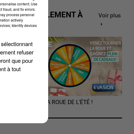
personalise content; Use
 fraud, and fix errors;
ACTUELLEMENT À
 may process personal
Voir plus
mation actively
GAGNER
vices; Identify devices
 sélectionnant
lement refuser
n
eront que pour
nt à tout
TOURNEZ LA ROUE DE L'ÉTÉ !