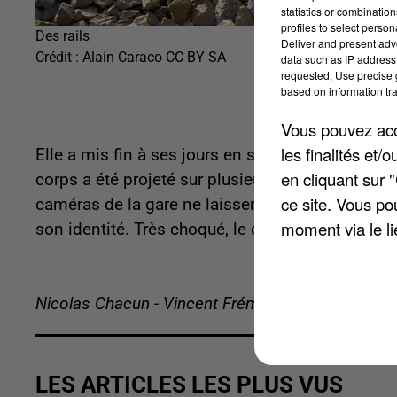
statistics or combinatio
profiles to select person
Des rails
Deliver and present adv
Crédit :
Alain Caraco CC BY SA
data such as IP address 
requested; Use precise g
based on information tra
Vous pouvez acce
les finalités et
Elle a mis fin à ses jours en se jetant sur les r
en cliquant sur 
corps a été projeté sur plusieurs centaines de m
ce site. Vous po
caméras de la gare ne laissent aucun doute sur 
moment via le li
son identité. Très choqué, le conducteur du train
Nicolas Chacun - Vincent Frémeaux
LES ARTICLES LES PLUS VUS