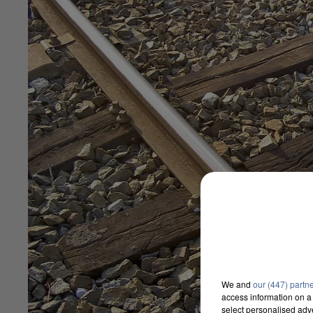
We and
our (447) partn
access information on a 
select personalised ad