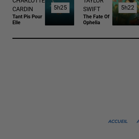
CHARLOTTE
TAYLOR
5h25
5h25
5h22
5h22
CARDIN
SWIFT
Tant Pis Pour
The Fate Of
Elle
Ophelia
ACCUEIL