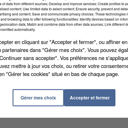
ns of data from different sources; Develop and improve services; Create profiles to 
alised content; Use limited data to select content; Ensure security, prevent and detect
ertising and content; Save and communicate privacy choices. These technologies
and browsing data to offer following functionalities: Identify devices based on infor
eolocation data; Match and combine data from other data sources; Link different de
nsmitted automatically.
pter en cliquant sur "Accepter et fermer", ou affiner en
/ou partenaires dans "Gérer mes choix". Vous pouvez éga
ails au passage d’un train mardi 13 mai vers 17h15. So
"Continuer sans accepter". Vos préférences ne s'appliqu
ètres, ne lui laissant aucune chance de survie. Les
uvez mettre à jour vos choix, ou retirer votre consenteme
son geste. Une autopsie doit permettre de confirmer
en "Gérer les cookies" situé en bas de chaque page.
 a été pris en charge.
Gérer mes choix
Accepter et fermer