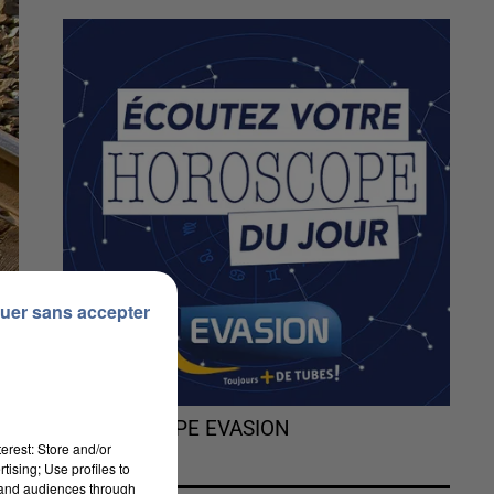
uer sans accepter
L'HOROSCOPE EVASION
erest: Store and/or
tising; Use profiles to
tand audiences through