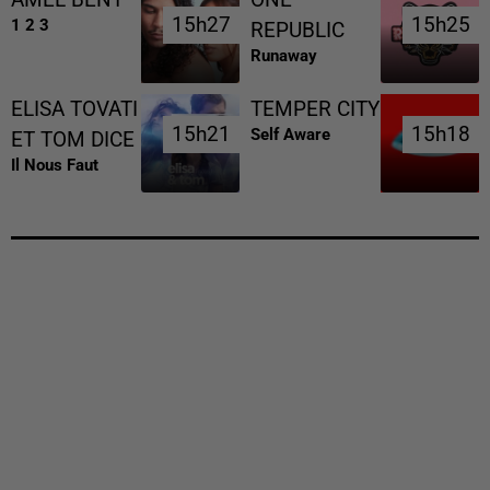
AMEL BENT
ONE
15h27
15h27
15h25
15h25
1 2 3
REPUBLIC
Runaway
ELISA TOVATI
TEMPER CITY
15h21
15h21
15h18
15h18
Self Aware
ET TOM DICE
Il Nous Faut