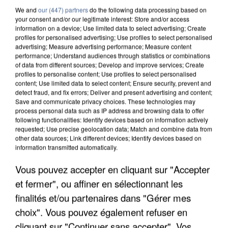
We and
our (447) partners
do the following data processing based on
your consent and/or our legitimate interest: Store and/or access
information on a device; Use limited data to select advertising; Create
profiles for personalised advertising; Use profiles to select personalised
advertising; Measure advertising performance; Measure content
performance; Understand audiences through statistics or combinations
of data from different sources; Develop and improve services; Create
profiles to personalise content; Use profiles to select personalised
content; Use limited data to select content; Ensure security, prevent and
detect fraud, and fix errors; Deliver and present advertising and content;
Save and communicate privacy choices. These technologies may
process personal data such as IP address and browsing data to offer
following functionalities: Identify devices based on information actively
requested; Use precise geolocation data; Match and combine data from
other data sources; Link different devices; Identify devices based on
information transmitted automatically.
APRÈS TOUTES CES CANICULES, LES REFUGES
Vous pouvez accepter en cliquant sur "Accepter
DE FAUNE SAUVAGE SONT...
et fermer", ou affiner en sélectionnant les
finalités et/ou partenaires dans "Gérer mes
choix". Vous pouvez également refuser en
cliquant sur "Continuer sans accepter". Vos