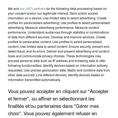
We and
our (447) partners
do the following data processing based on
your consent and/or our legitimate interest: Store and/or access
information on a device; Use limited data to select advertising; Create
profiles for personalised advertising; Use profiles to select personalised
advertising; Measure advertising performance; Measure content
performance; Understand audiences through statistics or combinations
of data from different sources; Develop and improve services; Create
profiles to personalise content; Use profiles to select personalised
content; Use limited data to select content; Ensure security, prevent and
detect fraud, and fix errors; Deliver and present advertising and content;
Save and communicate privacy choices. These technologies may
process personal data such as IP address and browsing data to offer
following functionalities: Identify devices based on information actively
requested; Use precise geolocation data; Match and combine data from
other data sources; Link different devices; Identify devices based on
information transmitted automatically.
Vous pouvez accepter en cliquant sur "Accepter
APRÈS TOUTES CES CANICULES, LES REFUGES
DE FAUNE SAUVAGE SONT...
et fermer", ou affiner en sélectionnant les
finalités et/ou partenaires dans "Gérer mes
choix". Vous pouvez également refuser en