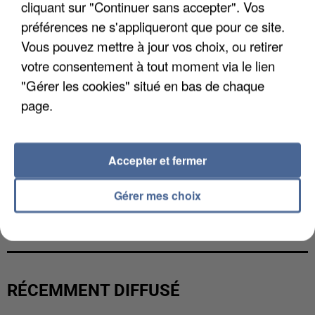
cliquant sur "Continuer sans accepter". Vos
préférences ne s'appliqueront que pour ce site.
Vous pouvez mettre à jour vos choix, ou retirer
votre consentement à tout moment via le lien
"Gérer les cookies" situé en bas de chaque
page.
Accepter et fermer
Gérer mes choix
L’UN DES FONDATEURS SUPPOSÉS DE LA DZ
MAFIA INTERPELLÉ EN ALGÉRIE
RÉCEMMENT DIFFUSÉ