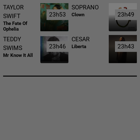
TAYLOR
SOPRANO
23h53
23h53
23h49
23h49
Clown
SWIFT
The Fate Of
Ophelia
TEDDY
CESAR
23h46
23h46
23h43
23h43
Liberta
SWIMS
Mr Know It All