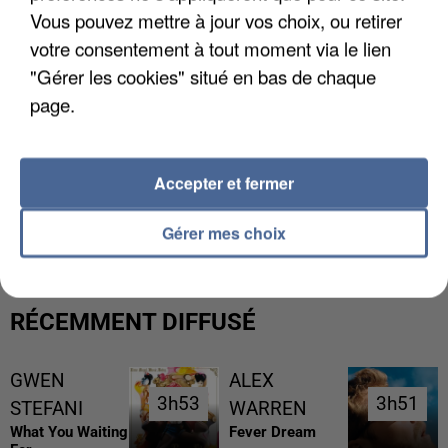
Vous pouvez mettre à jour vos choix, ou retirer
votre consentement à tout moment via le lien
"Gérer les cookies" situé en bas de chaque
page.
Accepter et fermer
UNE TOURISTE DE L’OISE EMPORTÉE PAR UNE
COULÉE DE BOUE EN HAUTE-SAVOIE
Gérer mes choix
RÉCEMMENT DIFFUSÉ
GWEN
ALEX
3h53
3h53
3h51
3h51
STEFANI
WARREN
What You Waiting
Fever Dream